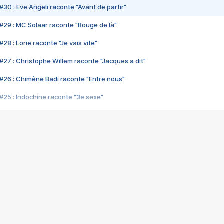
#30 : Eve Angeli raconte "Avant de partir"
#29 : MC Solaar raconte "Bouge de là"
28 : Lorie raconte "Je vais vite"
#27 : Christophe Willem raconte "Jacques a dit"
#26 : Chimène Badi raconte "Entre nous"
#25 : Indochine raconte "3e sexe"
#24 : Zaho raconte "C'est chelou"
#23 : Patrick Bruel raconte "Au café des délices"
#22 : Kyo raconte "Le chemin"
#21 : Nolwenn Leroy raconte "Cassé"
#20 : Patrick Hernandez raconte "Born to be alive"
#19 : Lorie raconte "Près de moi"
#18 : Michael Jones raconte "A nos actes manqués" (avec Jean-Jacque