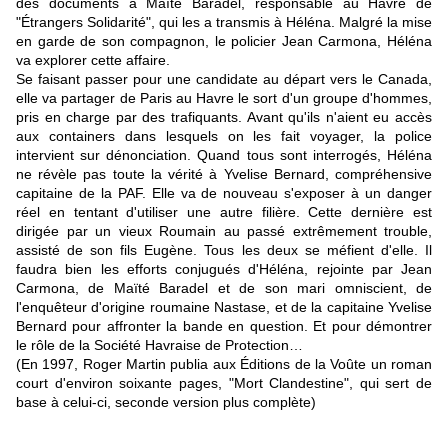
des documents à Maïté Baradel, responsable au Havre de
"Étrangers Solidarité", qui les a transmis à Héléna. Malgré la mise
en garde de son compagnon, le policier Jean Carmona, Héléna
va explorer cette affaire.
Se faisant passer pour une candidate au départ vers le Canada,
elle va partager de Paris au Havre le sort d'un groupe d'hommes,
pris en charge par des trafiquants. Avant qu'ils n'aient eu accès
aux containers dans lesquels on les fait voyager, la police
intervient sur dénonciation. Quand tous sont interrogés, Héléna
ne révèle pas toute la vérité à Yvelise Bernard, compréhensive
capitaine de la PAF. Elle va de nouveau s'exposer à un danger
réel en tentant d'utiliser une autre filière. Cette dernière est
dirigée par un vieux Roumain au passé extrêmement trouble,
assisté de son fils Eugène. Tous les deux se méfient d'elle. Il
faudra bien les efforts conjugués d'Héléna, rejointe par Jean
Carmona, de Maïté Baradel et de son mari omniscient, de
l'enquêteur d'origine roumaine Nastase, et de la capitaine Yvelise
Bernard pour affronter la bande en question. Et pour démontrer
le rôle de la Société Havraise de Protection…
(En 1997, Roger Martin publia aux Éditions de la Voûte un roman
court d'environ soixante pages, "Mort Clandestine", qui sert de
base à celui-ci, seconde version plus complète)