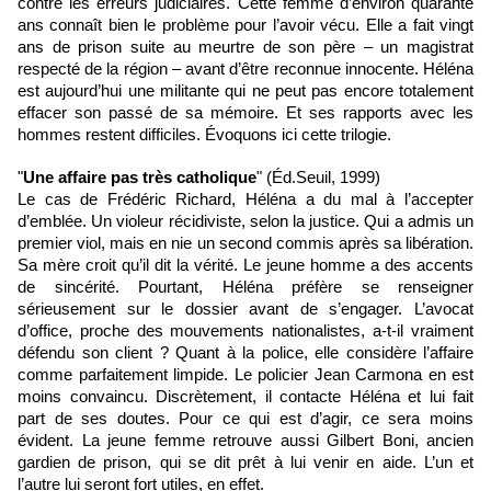
contre les erreurs judiciaires. Cette femme d’environ quarante
ans connaît bien le problème pour l’avoir vécu. Elle a fait vingt
ans de prison suite au meurtre de son père – un magistrat
respecté de la région – avant d’être reconnue innocente. Héléna
est aujourd’hui une militante qui ne peut pas encore totalement
effacer son passé de sa mémoire. Et ses rapports avec les
hommes restent difficiles. Évoquons ici cette trilogie.
"
Une affaire pas très catholique
" (Éd.Seuil, 1999)
Le cas de Frédéric Richard, Héléna a du mal à l’accepter
d’emblée. Un violeur récidiviste, selon la justice. Qui a admis un
premier viol, mais en nie un second commis après sa libération.
Sa mère croit qu’il dit la vérité. Le jeune homme a des accents
de sincérité. Pourtant, Héléna préfère se renseigner
sérieusement sur le dossier avant de s’engager. L’avocat
d’office, proche des mouvements nationalistes, a-t-il vraiment
défendu son client ? Quant à la police, elle considère l’affaire
comme parfaitement limpide. Le policier Jean Carmona en est
moins convaincu. Discrètement, il contacte Héléna et lui fait
part de ses doutes. Pour ce qui est d’agir, ce sera moins
évident. La jeune femme retrouve aussi Gilbert Boni, ancien
gardien de prison, qui se dit prêt à lui venir en aide. L’un et
l’autre lui seront fort utiles, en effet.