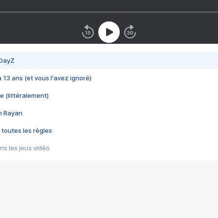
 DayZ
 a 13 ans (et vous l'avez ignoré)
e (littéralement)
im Rayan
 toutes les règles
s les jeux vidéo
us choquant de Rockstar ? - Le scandale BULLY
e plus moche de Steam
du RÊVE tourne au CAUCHEMAR