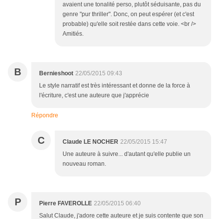
avaient une tonalité perso, plutôt séduisante, pas du
genre "pur thriller". Donc, on peut espérer (et c'est
probable) qu'elle soit restée dans cette voie. <br />
Amitiés.
B
Bernieshoot
22/05/2015 09:43
Le style narratif est très intéressant et donne de la force à
l'écriture, c'est une auteure que j'apprécie
Répondre
C
Claude LE NOCHER
22/05/2015 15:47
Une auteure à suivre... d'autant qu'elle publie un
nouveau roman.
P
Pierre FAVEROLLE
22/05/2015 06:40
Salut Claude, j'adore cette auteure et je suis contente que son