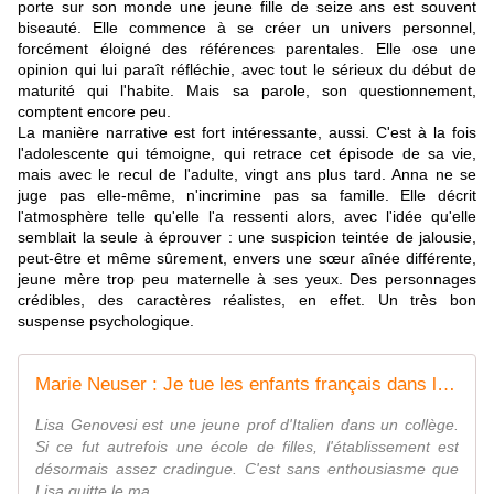
porte sur son monde une jeune fille de seize ans est souvent
biseauté. Elle commence à se créer un univers personnel,
forcément éloigné des références parentales. Elle ose une
opinion qui lui paraît réfléchie, avec tout le sérieux du début de
maturité qui l'habite. Mais sa parole, son questionnement,
comptent encore peu.
La manière narrative est fort intéressante, aussi. C'est à la fois
l'adolescente qui témoigne, qui retrace cet épisode de sa vie,
mais avec le recul de l'adulte, vingt ans plus tard. Anna ne se
juge pas elle-même, n'incrimine pas sa famille. Elle décrit
l'atmosphère telle qu'elle l'a ressenti alors, avec l'idée qu'elle
semblait la seule à éprouver : une suspicion teintée de jalousie,
peut-être et même sûrement, envers une sœur aînée différente,
jeune mère trop peu maternelle à ses yeux. Des personnages
crédibles, des caractères réalistes, en effet. Un très bon
suspense psychologique.
Marie Neuser : Je tue les enfants français dans les jardins (Pocket, 2014) - Le blog de Claude LE NOCHER
Lisa Genovesi est une jeune prof d'Italien dans un collège.
Si ce fut autrefois une école de filles, l'établissement est
désormais assez cradingue. C'est sans enthousiasme que
Lisa quitte le ma...