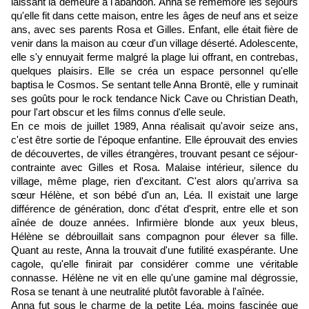
laissant la demeure à l'abandon. Anna se remémore les séjours
qu'elle fit dans cette maison, entre les âges de neuf ans et seize
ans, avec ses parents Rosa et Gilles. Enfant, elle était fière de
venir dans la maison au cœur d'un village déserté. Adolescente,
elle s'y ennuyait ferme malgré la plage lui offrant, en contrebas,
quelques plaisirs. Elle se créa un espace personnel qu'elle
baptisa le Cosmos. Se sentant telle Anna Brontë, elle y ruminait
ses goûts pour le rock tendance Nick Cave ou Christian Death,
pour l'art obscur et les films connus d'elle seule.
En ce mois de juillet 1989, Anna réalisait qu'avoir seize ans,
c'est être sortie de l'époque enfantine. Elle éprouvait des envies
de découvertes, de villes étrangères, trouvant pesant ce séjour-
contrainte avec Gilles et Rosa. Malaise intérieur, silence du
village, même plage, rien d'excitant. C'est alors qu'arriva sa
sœur Hélène, et son bébé d'un an, Léa. Il existait une large
différence de génération, donc d'état d'esprit, entre elle et son
aînée de douze années. Infirmière blonde aux yeux bleus,
Hélène se débrouillait sans compagnon pour élever sa fille.
Quant au reste, Anna la trouvait d'une futilité exaspérante. Une
cagole, qu'elle finirait par considérer comme une véritable
connasse. Hélène ne vit en elle qu'une gamine mal dégrossie,
Rosa se tenant à une neutralité plutôt favorable à l'aînée.
Anna fut sous le charme de la petite Léa, moins fascinée que