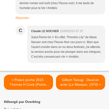
dernier roman soit sorti (chez Fleuve noir). Il me tarde de
l'acheter pour le lire ! Amitiés
Répondre
C
Claude LE NOCHER
22/05/2015 07:37
Salut Pierre<br /> En effet, "Prendre Lily" de Marie
Neuser sort chez Fleuve Noir ces jours-ci. Bien que
l'ayant croisée dans un ou deux festivals, j'ai attendu
la version poche pour me plonger dans ses intrigues.
C'est très convaincant.<br /> Amitiés.
< Polars poche 2015 :
Gilbert Tanugi : Deuil en
Thomas H.Cook (Points)
acier (Le Masque, 1974) >
Luc Bossi–Isabelle Polin (Le
Livre de Poche)
Hébergé par Overblog