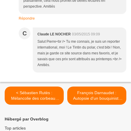
plaisanterie, cela nous promet de belles lectures en
perspective. Amitiés
Répondre
C
Claude LE NOCHER
03/05/2015 09:09
Salut Pierre<br /> Tu me connais, je suis un reporter
international, moi ! Le Tintin du polar, c'est bibi ! Non,
mais je garde ce site source dans mes favoris, et je
savais que ces prix sont attribués au printemps.<br />
Amitiés.
< Sébastien Rutès :
François Darnaudet :
Mélancolie des corbeaux
Autopsie d'un bouquiniste
(Babel Noir, 2015)
(Éd.Wartsberg 2015) >
Hébergé par Overblog
Top articles