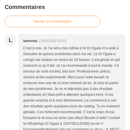
Commentaires
Ajouter un commentaire
L
lawrenta
12/04/2020 10:02
C’est si vrai. Je l’ai vécu moi-même et le Dr Ogala m’a aidé à
résoudre de graves problèmes dans ma vie. Le Dr Ogala a
corrigé ma relation en moins de 24 heures. il est génial et sait
vraiment ce qu’il fait. Je l’ai recommandé à tout le monde. Ce
lanceur de sorts est très, très bon. Professionnel, précis,
sincère et très expérimenté. Merci pour votre travail! Je
remercie mon ami de m’avoir informé de toi. Je dois te parler
de mes problèmes. Je ne m’attendais pas à des résultats
instantanés et j’étais prêt à attendre quelques mois. À ma
grande surprise et à mon étonnement, j’ai commencé à voir
des résultats après quelques jours de casting. Tu es vraiment
géniale. Ceci fortement recommandé. C’est la vraie chose.
Essayez-le et vous ne serez pas déçu! Besoin d’aide? contart
lui WhatsApp Dr Ogala à '2347061120360 ou<br />
Drogalaspells@gmail.com par courriel<br /> <br /> :: IL PEUT