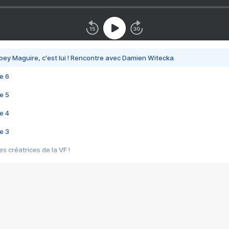
bey Maguire, c'est lui ! Rencontre avec Damien Witecka
e 6
e 5
e 4
e 3
s créatrices de la VF !
e 2
e 1
e Mektoub My Love arrive enfin ! Rencontre avec Shaïn Boumedine et Sal
i : après Toni en famille