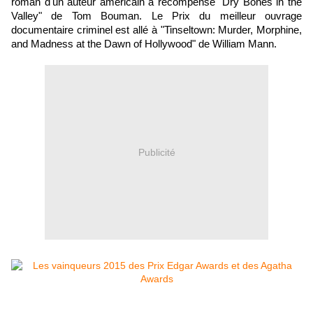
roman d'un auteur américain a récompensé "
Dry Bones in the
Valley
"
de Tom Bouman. Le Prix du meilleur ouvrage
documentaire criminel est allé à
"
Tinseltown: Murder, Morphine,
and Madness at the Dawn of Hollywood
"
de William Mann.
Publicité