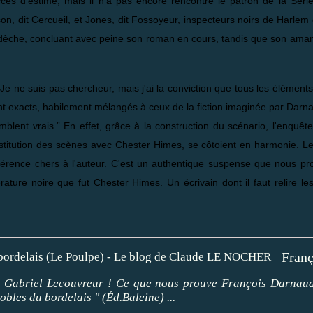
ès d'estime, mais il n'a pas encore rencontré le patron de la Séri
on, dit Cercueil, et Jones, dit Fossoyeur, inspecteurs noirs de Harlem 
 dèche, concluant avec peine son roman en cours, tandis que son aman
“Je ne suis pas chercheur, mais j'ai la conviction que tous les élément
ont exacts, habilement mélangés à ceux de la fiction imaginée par Dar
emblent vrais.” En effet, grâce à la construction du scénario, l'enquêt
constitution des scènes avec Chester Himes, se côtoient en harmonie. 
éférence chers à l'auteur. C'est un authentique suspense que nous p
érature noire que fut Chester Himes. Un écrivain dont il faut relire le
mi Gabriel Lecouvreur ! Ce que nous prouve François Darnau
bles du bordelais " (Éd.Baleine) ...