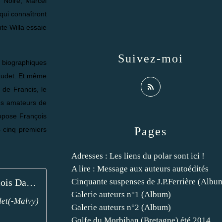
e Noire, Marcel
qui connaîtront
te Willa essaie
Suivez-moi
s biographiques
naudet. Et même
e de Francis, le
Les amateurs de
ropose François
Pages
s cinq premiers
Adresses : Les liens du polar sont ici !
A lire : Message aux auteurs autoédités
François Darnaudet-Malvy : Les ignobles du bordelais (Le Poulpe) - Le blog de Claude LE NOCHER
Cinquante suspenses de J.P.Ferrière (Albu
Galerie auteurs n°1 (Album)
det(-Malvy)
Galerie auteurs n°2 (Album)
Golfe du Morbihan (Bretagne) été 2014