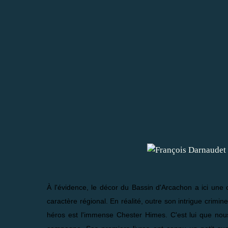
À l'évidence, le décor du Bassin d'Arcachon a ici une 
caractère régional. En réalité, outre son intrigue crimine
héros est l'immense Chester Himes. C'est lui que nou