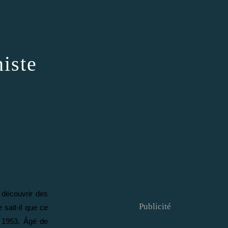
iste
 découvrir des
Publicité
 sait-il que ce
s 1953. Âgé de