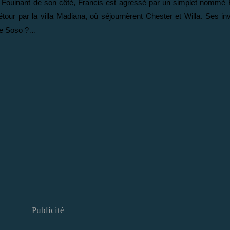
. Fouinant de son côté, Francis est agressé par un simplet nommé B
 détour par la villa Madiana, où séjournèrent Chester et Willa. Ses in
 de Soso ?…
Publicité