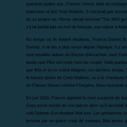
quarante-quatre ans, Chester Himes était accompagn
traducteur et ami Yves Malartic. Il n'écrivait pas encor
de sa propre vie. Himes devait terminer “The third g
s'il ne parlait pas un mot de français, son séjour à And
Au temps où ils étaient étudiants, Francis Darnet f
Dumas. Il ne les a plus revus depuis l'époque. Il y avait
sont installés autour du Bassin d'Arcachon, sauf Franc
tandis que Piter est resté l'ami du couple. Voilà que
que Béa et lui se soient éloignés ces derniers temps.
la tueuse éprise de Corto Maltese, ou à la chanteuse B
de Chester Himes comme il l'espère, Soso réussirait u
En juin 2015, Francis apprend la mort suspecte du bouq
Soso serait tombé de son balcon alors qu'il assistait à
volé l'Iphone d'un étudiant Noir ivre. Les gendarmes lo
termina par un grave coup de couteau. Béa pense qu