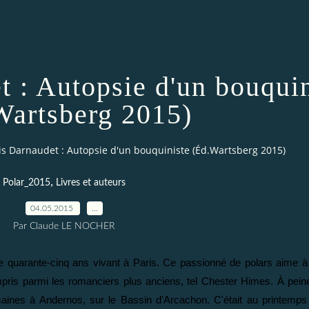
t : Autopsie d'un bouquin
Wartsberg 2015)
is Darnaudet : Autopsie d'un bouquiniste (Éd.Wartsberg 2015)
,
Polar_2015
Livres et auteurs
04.05.2015
…
Par Claude LE NOCHER
de quarante-cinq ans vivant à Paris. Ce passionné de polars aime à
pris parmi les romanciers plus anciens, tel Chester Himes. À peine
maines à Andernos, sur le Bassin d'Arcachon. C'était au printemp