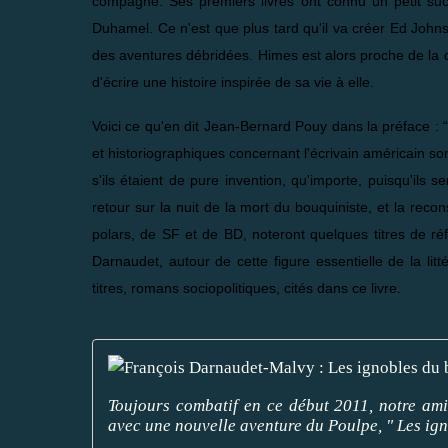
compagne. Ses premiers livres ont connu un petit succ
Duhamel. Ce n'est que plus tard qu'il va créer Ed Johns
des aventures débridées. Himes est alors proche de la
d'écrire une histoire inspirée de sa vie à elle.
Voici ce qu'en dit Jean-Bernard Pouy dans la préface : 
et historiographiques concernant l'écrivain américain s
s'ils étaient de pure invention, qu'importe, puisqu'ils s
retour sur la nuit de la mort du bouquiniste, et la re
polars, de SF et de BD, noteront quelques titres de r
Darnaudet, autour de cette figure essentielle de la litt
titres, romans sociopolitiques, cités dans ce livre.
Toujours combatif en ce début 2011, notre a
avec une nouvelle aventure du Poulpe, " Les igno