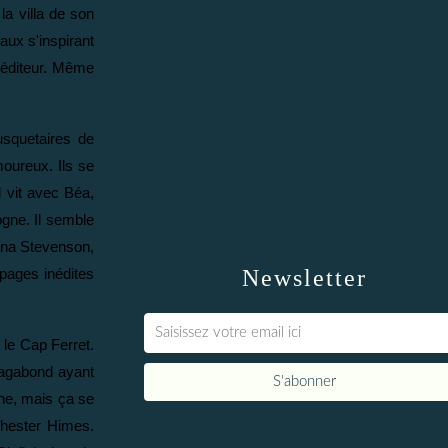
a villa de son
aux s'inspirant
 éditeur. Même
usquetaires de
amoureux. Ils se
l vit avec Béa,
ogne. Il semble
iana Stevenson,
Newsletter
 pages inédites
 le Cap Ferret.
 vagabond ayant
ine, mais ça se
Chester Himes.