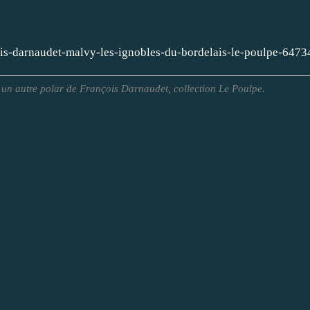
ois-darnaudet-malvy-les-ignobles-du-bordelais-le-poulpe-647
un autre polar de François Darnaudet, collection Le Poulpe.