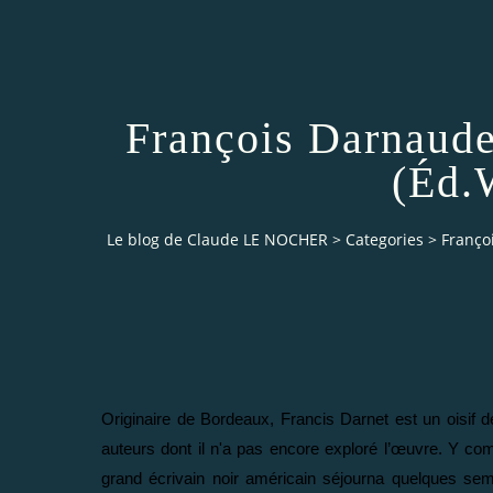
François Darnaude
(Éd.
Le blog de Claude LE NOCHER
>
Categories
>
Franço
Originaire de Bordeaux, Francis Darnet est un oisif 
auteurs dont il n'a pas encore exploré l’œuvre. Y com
grand écrivain noir américain séjourna quelques se