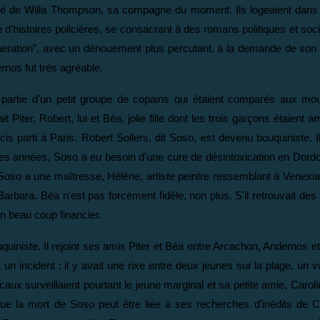
é de Willa Thompson, sa compagne du moment. Ils logeaient dans l
e d'histoires policières, se consacrant à des romans politiques et soci
eneration”, avec un dénouement plus percutant, à la demande de son
ernos fut très agréable.
it partie d'un petit groupe de copains qui étaient comparés aux mo
 Piter, Robert, lui et Béa, jolie fille dont les trois garçons étaient 
is parti à Paris. Robert Sollers, dit Soso, est devenu bouquiniste. I
lques années, Soso a eu besoin d'une cure de désintoxication en Dord
 Soso a une maîtresse, Hélène, artiste peintre ressemblant à Venex
arbara. Béa n'est pas forcément fidèle, non plus. S'il retrouvait des
n beau coup financier.
uiniste. Il rejoint ses amis Piter et Béa entre Arcachon, Andernos et
 un incident : il y avait une rixe entre deux jeunes sur la plage, un
caux surveillaient pourtant le jeune marginal et sa petite amie, Carol
e la mort de Soso peut être liée à ses recherches d'inédits de 