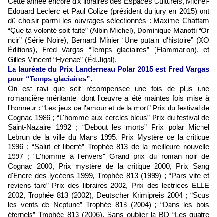
Cette année encore dix libraires des Espaces Culturels, Michel-
Edouard Leclerc et Paul Colize (président du jury en 2015) ont
dû choisir parmi les ouvrages sélectionnés : Maxime Chattam
“Que ta volonté soit faite” (Albin Michel), Dominique Manotti “Or
noir” (Série Noire), Bernard Minier “Une putain d'histoire” (XO
Éditions), Fred Vargas “Temps glaciaires” (Flammarion), et
Gilles Vincent “Hyenae” (Éd.Jigal).
La lauréate du Prix Landerneau Polar 2015 est Fred Vargas
pour “Temps glaciaires”.
On est ravi que soit récompensée une fois de plus une
romancière méritante, dont l'œuvre a été maintes fois mise à
l'honneur : “
Les jeux de l'amour et de la mort
”
Prix du festival de
Cognac 1986 ;
“
L'homme aux cercles bleus
”
Prix du festival de
Saint-Nazaire 1992 ;
“
Debout les morts
”
Prix polar Michel
Lebrun de la ville du Mans 1995, Prix Mystère de la critique
1996 ;
“
Salut et liberté
”
Trophée 813 de la meilleure nouvelle
1997 ;
“
L'homme à l'envers
”
Grand prix du roman noir de
Cognac 2000, Prix mystère de la critique 2000, Prix Sang
d'Encre des lycéens 1999, Trophée 813 (1999) ;
“
Pars vite et
reviens tard
”
Prix des libraires 2002, Prix des lectrices ELLE
2002, Trophée 813 (2002), Deutscher Krimipreis 2004 ;
“
Sous
les vents de Neptune
”
Trophée 813 (2004) ;
“
Dans les bois
éternels
”
Trophée 813 (2006). Sans oublier la BD
“
Les quatre