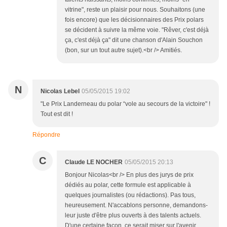
vitrine", reste un plaisir pour nous. Souhaitons (une
fois encore) que les décisionnaires des Prix polars
se décident à suivre la même voie. "Rêver, c'est déjà
ça, c'est déjà ça" dit une chanson d'Alain Souchon
(bon, sur un tout autre sujet).<br /> Amitiés.
N
Nicolas Lebel
05/05/2015 19:02
"Le Prix Landerneau du polar “vole au secours de la victoire" !
Tout est dit !
Répondre
C
Claude LE NOCHER
05/05/2015 20:13
Bonjour Nicolas<br /> En plus des jurys de prix
dédiés au polar, cette formule est applicable à
quelques journalistes (ou rédactions). Pas tous,
heureusement. N'accablons personne, demandons-
leur juste d'être plus ouverts à des talents actuels.
D'une certaine façon, ce serait miser sur l'avenir,