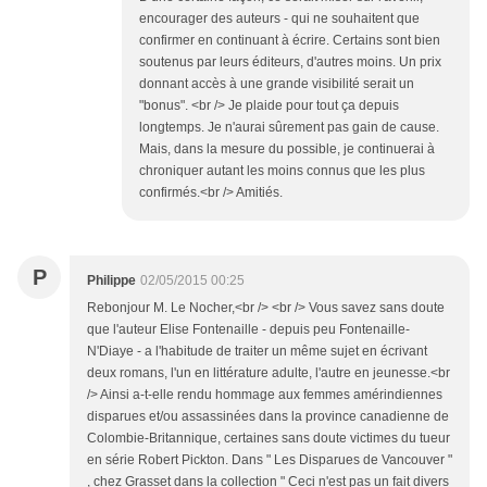
encourager des auteurs - qui ne souhaitent que
confirmer en continuant à écrire. Certains sont bien
soutenus par leurs éditeurs, d'autres moins. Un prix
donnant accès à une grande visibilité serait un
"bonus". <br /> Je plaide pour tout ça depuis
longtemps. Je n'aurai sûrement pas gain de cause.
Mais, dans la mesure du possible, je continuerai à
chroniquer autant les moins connus que les plus
confirmés.<br /> Amitiés.
P
Philippe
02/05/2015 00:25
Rebonjour M. Le Nocher,<br /> <br /> Vous savez sans doute
que l'auteur Elise Fontenaille - depuis peu Fontenaille-
N'Diaye - a l'habitude de traiter un même sujet en écrivant
deux romans, l'un en littérature adulte, l'autre en jeunesse.<br
/> Ainsi a-t-elle rendu hommage aux femmes amérindiennes
disparues et/ou assassinées dans la province canadienne de
Colombie-Britannique, certaines sans doute victimes du tueur
en série Robert Pickton. Dans " Les Disparues de Vancouver "
, chez Grasset dans la collection " Ceci n'est pas un fait divers