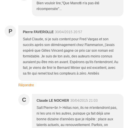
Bien vouloir lire,"Que Manotti n'a pas été
récompensée"...
P
Pierre FAVEROLLE
30/04/2015 20:57
Salut Claude, si je suis content pour Fred Vargas et son
succès après son déménagement chez Flammarion, j'avais
espéré que Gilles Vincent gagne ce prix car son roman est
formidable. Je suis de ton avis, des auteurs moins connus
auraient pu être mis en avant. Espérons qu'ils t'entendront. Au
fait, je viens de finir le Bernard Minier qui est excellent, avec
sa fin qui remet tout les compteurs à zéro. Amitiés
Répondre
C
Claude LE NOCHER
30/04/2015 21:03
Salt Pierre<br /> Hélas non, ils ne m'entendront pas,
ni les uns ni les autres, puisque ça fait déjà une
bonne dizaine d'années que je répète : place aux
talents actuels, au renouvellement. Parfois, on