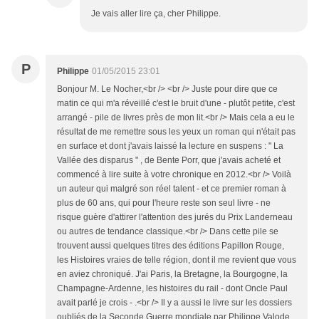
Je vais aller lire ça, cher Philippe.
P
Philippe
01/05/2015 23:01
Bonjour M. Le Nocher,<br /> <br /> Juste pour dire que ce
matin ce qui m'a réveillé c'est le bruit d'une - plutôt petite, c'est
arrangé - pile de livres près de mon lit.<br /> Mais cela a eu le
résultat de me remettre sous les yeux un roman qui n'était pas
en surface et dont j'avais laissé la lecture en suspens : " La
Vallée des disparus " , de Bente Porr, que j'avais acheté et
commencé à lire suite à votre chronique en 2012.<br /> Voilà
un auteur qui malgré son réel talent - et ce premier roman à
plus de 60 ans, qui pour l'heure reste son seul livre - ne
risque guère d'attirer l'attention des jurés du Prix Landerneau
ou autres de tendance classique.<br /> Dans cette pile se
trouvent aussi quelques titres des éditions Papillon Rouge,
les Histoires vraies de telle région, dont il me revient que vous
en aviez chroniqué. J'ai Paris, la Bretagne, la Bourgogne, la
Champagne-Ardenne, les histoires du rail - dont Oncle Paul
avait parlé je crois - .<br /> Il y a aussi le livre sur les dossiers
oubliés de la Seconde Guerre mondiale par Philippe Valode.