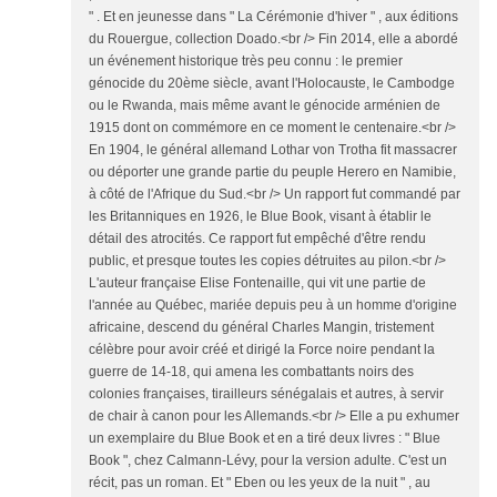
" . Et en jeunesse dans " La Cérémonie d'hiver " , aux éditions
du Rouergue, collection Doado.<br /> Fin 2014, elle a abordé
un événement historique très peu connu : le premier
génocide du 20ème siècle, avant l'Holocauste, le Cambodge
ou le Rwanda, mais même avant le génocide arménien de
1915 dont on commémore en ce moment le centenaire.<br />
En 1904, le général allemand Lothar von Trotha fit massacrer
ou déporter une grande partie du peuple Herero en Namibie,
à côté de l'Afrique du Sud.<br /> Un rapport fut commandé par
les Britanniques en 1926, le Blue Book, visant à établir le
détail des atrocités. Ce rapport fut empêché d'être rendu
public, et presque toutes les copies détruites au pilon.<br />
L'auteur française Elise Fontenaille, qui vit une partie de
l'année au Québec, mariée depuis peu à un homme d'origine
africaine, descend du général Charles Mangin, tristement
célèbre pour avoir créé et dirigé la Force noire pendant la
guerre de 14-18, qui amena les combattants noirs des
colonies françaises, tirailleurs sénégalais et autres, à servir
de chair à canon pour les Allemands.<br /> Elle a pu exhumer
un exemplaire du Blue Book et en a tiré deux livres : " Blue
Book ", chez Calmann-Lévy, pour la version adulte. C'est un
récit, pas un roman. Et " Eben ou les yeux de la nuit " , au