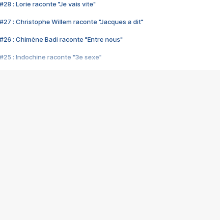
28 : Lorie raconte "Je vais vite"
#27 : Christophe Willem raconte "Jacques a dit"
#26 : Chimène Badi raconte "Entre nous"
#25 : Indochine raconte "3e sexe"
#24 : Zaho raconte "C'est chelou"
#23 : Patrick Bruel raconte "Au café des délices"
#22 : Kyo raconte "Le chemin"
#21 : Nolwenn Leroy raconte "Cassé"
#20 : Patrick Hernandez raconte "Born to be alive"
#19 : Lorie raconte "Près de moi"
#18 : Michael Jones raconte "A nos actes manqués" (avec Jean-Jacque
#17 : Khaled raconte "Aïcha"
#16 : Corneille raconte "Parce qu'on vient de loin"