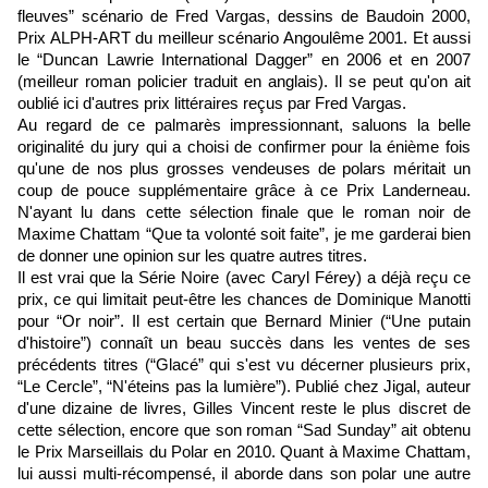
fleuves
”
scénario de Fred Vargas, dessins de Baudoin 2000,
Prix ALPH-ART du meilleur scénario Angoulême 2001. Et aussi
le
“
Duncan Lawrie International Dagger
”
en 2006 et en 2007
(meilleur roman policier traduit en anglais). Il se peut qu'on ait
oublié ici d'autres prix littéraires reçus par Fred Vargas.
Au regard de ce palmarès impressionnant, saluons la belle
originalité du jury qui a choisi de confirmer pour la énième fois
qu'une de nos plus grosses vendeuses de polars méritait un
coup de pouce supplémentaire grâce à ce Prix Landerneau.
N'ayant lu dans cette sélection finale que le roman noir de
Maxime Chattam “Que ta volonté soit faite”, je me garderai bien
de donner une opinion sur les quatre autres titres.
Il est vrai que la Série Noire (avec Caryl Férey) a déjà reçu ce
prix, ce qui limitait peut-être les chances de Dominique Manotti
pour “Or noir”. Il est certain que Bernard Minier (“Une putain
d'histoire”) connaît un beau succès dans les ventes de ses
précédents titres (
“
Glacé
” qui s'est vu décerner plusieurs prix
,
“
Le Cercle
”
,
“
N'éteins pas la lumière
”). Publié chez Jigal, auteur
d'une dizaine de livres, Gilles Vincent reste le plus discret de
cette sélection, encore que son roman “
Sad Sunday”
ait obtenu
le Prix Marseillais du Polar en 2010. Quant à Maxime Chattam,
lui aussi multi-récompensé, il aborde dans son polar une autre