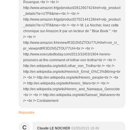
Rouergue.<br /> <br />
http://www.amazon.fr/gp/product/2812607424/ref=olp_product
_details?ie=UTF8&me=<br /> <br />
http://www.amazon.fr/gp/product/2702144128/ref=olp_product
_details?ie=UTF8&me=<br /> <br /> M. Le Nocher, lisez cette
chronique sur Amazon.fr par un lecteur de " Blue Book " :<br
/> <br />
http://www.amazon.fr/review/R3D2N5ZTOU77UH/ref=cm_cr_
pr_viewpnt#R3D2N5ZTOU77UH<br /> <br />
http://www.executedtoday.com/2013/10/03/1904-herero-
prisoners-at-the-command-of-lothar-von-trotha/<br /> <br />
http://en.wikipedia.org/wiki/Lothar_von_Trotha<br /> <br />
http://en.wikipedia.org/wiki/Heinrich_Ernst_G%C3%B6ring<br
/> <br /> http://en.wikipedia.org/wiki/Herero_people<br /> <br
/> http://en.wikipedia.org/wiki/Herero_Wars<br /> <br />
http://en.wikipedia.org/wiki/Herero_and_Namaqua_Genocide
<br /> <br /> http://en.wikipedia.org/wiki/Samuel_Maharero<br
/> <br /> Cordialement
Répondre
C
Claude LE NOCHER
02/05/2015 18:40