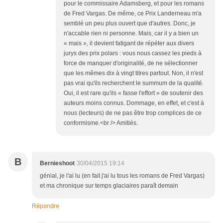
pour le commissaire Adamsberg, et pour les romans
de Fred Vargas. De même, ce Prix Landerneau m'a
semblé un peu plus ouvert que d'autres. Donc, je
n'accable rien ni personne. Mais, car il y a bien un
« mais », il devient fatigant de répéter aux divers
jurys des prix polars : vous nous cassez les pieds à
force de manquer d'originalité, de ne sélectionner
que les mêmes dix à vingt titres partout. Non, il n'est
pas vrai qu'ils recherchent le summum de la qualité.
Oui, il est rare qu'ils « fasse l'effort » de soutenir des
auteurs moins connus. Dommage, en effet, et c'est à
nous (lecteurs) de ne pas être trop complices de ce
conformisme.<br /> Amitiés.
B
Bernieshoot
30/04/2015 19:14
génial, je l'ai lu (en fait j'ai lu tous les romans de Fred Vargas)
et ma chronique sur temps glaciaires paraît demain
Répondre