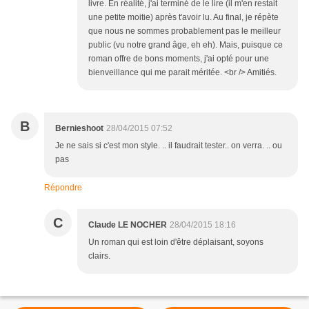
livre. En réalité, j'ai terminé de le lire (il m'en restait
une petite moitie) après t'avoir lu. Au final, je répète
que nous ne sommes probablement pas le meilleur
public (vu notre grand âge, eh eh). Mais, puisque ce
roman offre de bons moments, j'ai opté pour une
bienveillance qui me parait méritée. <br /> Amitiés.
B
Bernieshoot
28/04/2015 07:52
Je ne sais si c'est mon style. .. il faudrait tester.. on verra. .. ou
pas
Répondre
C
Claude LE NOCHER
28/04/2015 18:16
Un roman qui est loin d'être déplaisant, soyons
clairs.