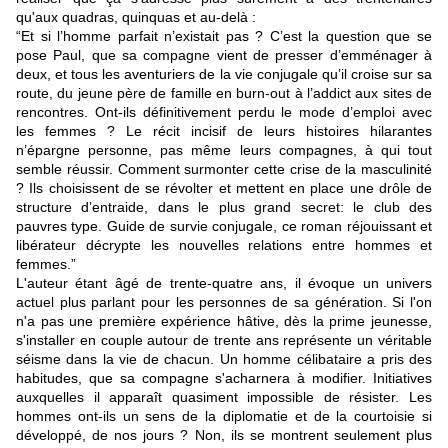
qu'aux quadras, quinquas et au-delà :
“Et si l’homme parfait n’existait pas ? C’est la question que se
pose Paul, que sa compagne vient de presser d’emménager à
deux, et tous les aventuriers de la vie conjugale qu’il croise sur sa
route, du jeune père de famille en burn-out à l’addict aux sites de
rencontres. Ont-ils définitivement perdu le mode d’emploi avec
les femmes ? Le récit incisif de leurs histoires hilarantes
n’épargne personne, pas même leurs compagnes, à qui tout
semble réussir. Comment surmonter cette crise de la masculinité
? Ils choisissent de se révolter et mettent en place une drôle de
structure d’entraide, dans le plus grand secret: le club des
pauvres type. Guide de survie conjugale, ce roman réjouissant et
libérateur décrypte les nouvelles relations entre hommes et
femmes.”
L'auteur étant âgé de trente-quatre ans, il évoque un univers
actuel plus parlant pour les personnes de sa génération. Si l'on
n'a pas une première expérience hâtive, dès la prime jeunesse,
s'installer en couple autour de trente ans représente un véritable
séisme dans la vie de chacun. Un homme célibataire a pris des
habitudes, que sa compagne s'acharnera à modifier. Initiatives
auxquelles il apparaît quasiment impossible de résister. Les
hommes ont-ils un sens de la diplomatie et de la courtoisie si
développé, de nos jours ? Non, ils se montrent seulement plus