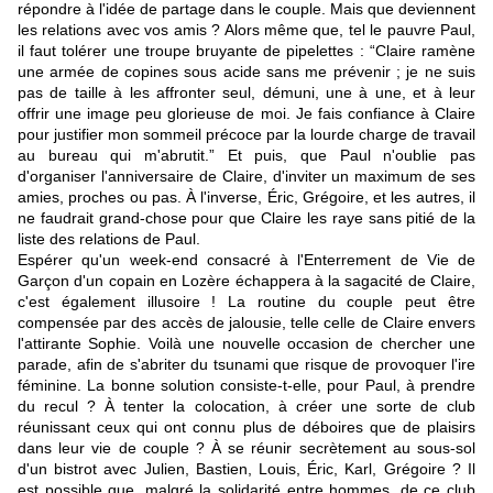
répondre à l'idée de partage dans le couple. Mais que deviennent
les relations avec vos amis ? Alors même que, tel le pauvre Paul,
il faut tolérer une troupe bruyante de pipelettes : “Claire ramène
une armée de copines sous acide sans me prévenir ; je ne suis
pas de taille à les affronter seul, démuni, une à une, et à leur
offrir une image peu glorieuse de moi. Je fais confiance à Claire
pour justifier mon sommeil précoce par la lourde charge de travail
au bureau qui m'abrutit.” Et puis, que Paul n'oublie pas
d'organiser l'anniversaire de Claire, d'inviter un maximum de ses
amies, proches ou pas. À l'inverse, Éric, Grégoire, et les autres, il
ne faudrait grand-chose pour que Claire les raye sans pitié de la
liste des relations de Paul.
Espérer qu'un week-end consacré à l'Enterrement de Vie de
Garçon d'un copain en Lozère échappera à la sagacité de Claire,
c'est également illusoire ! La routine du couple peut être
compensée par des accès de jalousie, telle celle de Claire envers
l'attirante Sophie. Voilà une nouvelle occasion de chercher une
parade, afin de s'abriter du tsunami que risque de provoquer l'ire
féminine. La bonne solution consiste-t-elle, pour Paul, à prendre
du recul ? À tenter la colocation, à créer une sorte de club
réunissant ceux qui ont connu plus de déboires que de plaisirs
dans leur vie de couple ? À se réunir secrètement au sous-sol
d'un bistrot avec Julien, Bastien, Louis, Éric, Karl, Grégoire ? Il
est possible que, malgré la solidarité entre hommes, de ce club