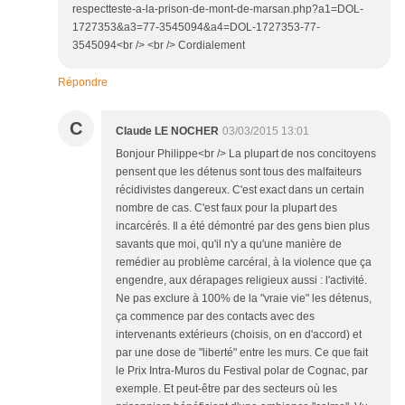
respectteste-a-la-prison-de-mont-de-marsan.php?a1=DOL-
1727353&a3=77-3545094&a4=DOL-1727353-77-
3545094<br /> <br /> Cordialement
Répondre
C
Claude LE NOCHER
03/03/2015 13:01
Bonjour Philippe<br /> La plupart de nos concitoyens
pensent que les détenus sont tous des malfaiteurs
récidivistes dangereux. C'est exact dans un certain
nombre de cas. C'est faux pour la plupart des
incarcérés. Il a été démontré par des gens bien plus
savants que moi, qu'il n'y a qu'une manière de
remédier au problème carcéral, à la violence que ça
engendre, aux dérapages religieux aussi : l'activité.
Ne pas exclure à 100% de la "vraie vie" les détenus,
ça commence par des contacts avec des
intervenants extérieurs (choisis, on en d'accord) et
par une dose de "liberté" entre les murs. Ce que fait
le Prix Intra-Muros du Festival polar de Cognac, par
exemple. Et peut-être par des secteurs où les