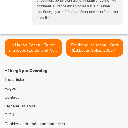
prisonniers bénéficient d'une ambiance "calme". Vu
comment la France est épinglée sur la question
carcérale, il y a intérêt à remédier aux problèmes.<br
/> Amitiés.
< Harlan Coben : Tu me
Stéphane Heurteau : Over
manques (Éd.Belfond Noir,
(Éd.Locus Solus, 2015) >
2015)
Hébergé par Overblog
Top articles
Pages
Contact
Signaler un abus
C.G.U.
Cookies et données personnelles