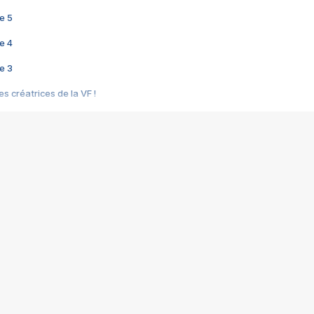
e 5
e 4
e 3
s créatrices de la VF !
e 2
e 1
e Mektoub My Love arrive enfin ! Rencontre avec Shaïn Boumedine et Sal
i : après Toni en famille
elle réalise le bouleversant Dites lui que je l'aime
ais ! Rencontre autour de Vie privée de Rebecca Zlotowski
 de Marguerite, Grave... Rencontre avec Ella Rumpf
 Les Rêveurs, un film intime sur la santé mentale