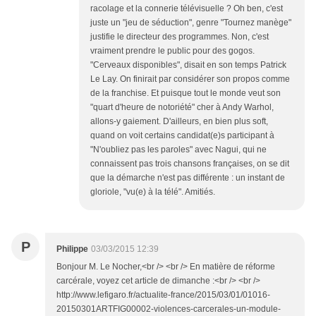
racolage et la connerie télévisuelle ? Oh ben, c'est
juste un "jeu de séduction", genre "Tournez manège"
justifie le directeur des programmes. Non, c'est
vraiment prendre le public pour des gogos.
"Cerveaux disponibles", disait en son temps Patrick
Le Lay. On finirait par considérer son propos comme
de la franchise. Et puisque tout le monde veut son
"quart d'heure de notoriété" cher à Andy Warhol,
allons-y gaiement. D'ailleurs, en bien plus soft,
quand on voit certains candidat(e)s participant à
"N'oubliez pas les paroles" avec Nagui, qui ne
connaissent pas trois chansons françaises, on se dit
que la démarche n'est pas différente : un instant de
gloriole, "vu(e) à la télé". Amitiés.
P
Philippe
03/03/2015 12:39
Bonjour M. Le Nocher,<br /> <br /> En matière de réforme
carcérale, voyez cet article de dimanche :<br /> <br />
http://www.lefigaro.fr/actualite-france/2015/03/01/01016-
20150301ARTFIG00002-violences-carcerales-un-module-