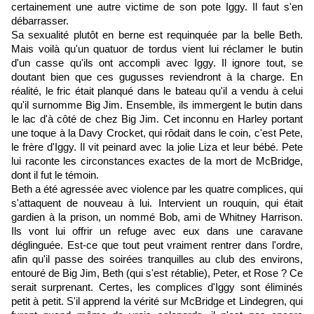
certainement une autre victime de son pote Iggy. Il faut s'en
débarrasser.
Sa sexualité plutôt en berne est requinquée par la belle Beth.
Mais voilà qu'un quatuor de tordus vient lui réclamer le butin
d'un casse qu'ils ont accompli avec Iggy. Il ignore tout, se
doutant bien que ces gugusses reviendront à la charge. En
réalité, le fric était planqué dans le bateau qu'il a vendu à celui
qu'il surnomme Big Jim. Ensemble, ils immergent le butin dans
le lac d'à côté de chez Big Jim. Cet inconnu en Harley portant
une toque à la Davy Crocket, qui rôdait dans le coin, c'est Pete,
le frère d'Iggy. Il vit peinard avec la jolie Liza et leur bébé. Pete
lui raconte les circonstances exactes de la mort de McBridge,
dont il fut le témoin.
Beth a été agressée avec violence par les quatre complices, qui
s'attaquent de nouveau à lui. Intervient un rouquin, qui était
gardien à la prison, un nommé Bob, ami de Whitney Harrison.
Ils vont lui offrir un refuge avec eux dans une caravane
déglinguée. Est-ce que tout peut vraiment rentrer dans l'ordre,
afin qu'il passe des soirées tranquilles au club des environs,
entouré de Big Jim, Beth (qui s'est rétablie), Peter, et Rose ? Ce
serait surprenant. Certes, les complices d'Iggy sont éliminés
petit à petit. S'il apprend la vérité sur McBridge et Lindegren, qui