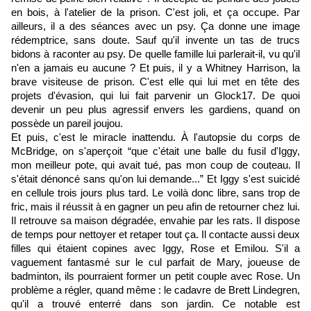
en bois, à l'atelier de la prison. C'est joli, et ça occupe. Par
ailleurs, il a des séances avec un psy. Ça donne une image
rédemptrice, sans doute. Sauf qu'il invente un tas de trucs
bidons à raconter au psy. De quelle famille lui parlerait-il, vu qu'il
n'en a jamais eu aucune ? Et puis, il y a Whitney Harrison, la
brave visiteuse de prison. C'est elle qui lui met en tête des
projets d'évasion, qui lui fait parvenir un Glock17. De quoi
devenir un peu plus agressif envers les gardiens, quand on
possède un pareil joujou.
Et puis, c'est le miracle inattendu. À l'autopsie du corps de
McBridge, on s'aperçoit “que c'était une balle du fusil d'Iggy,
mon meilleur pote, qui avait tué, pas mon coup de couteau. Il
s'était dénoncé sans qu'on lui demande...” Et Iggy s'est suicidé
en cellule trois jours plus tard. Le voilà donc libre, sans trop de
fric, mais il réussit à en gagner un peu afin de retourner chez lui.
Il retrouve sa maison dégradée, envahie par les rats. Il dispose
de temps pour nettoyer et retaper tout ça. Il contacte aussi deux
filles qui étaient copines avec Iggy, Rose et Emilou. S'il a
vaguement fantasmé sur le cul parfait de Mary, joueuse de
badminton, ils pourraient former un petit couple avec Rose. Un
problème a régler, quand même : le cadavre de Brett Lindegren,
qu'il a trouvé enterré dans son jardin. Ce notable est