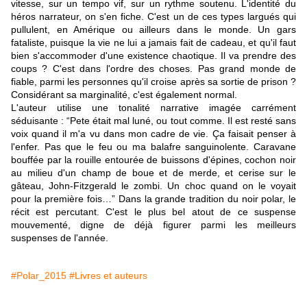
vitesse, sur un tempo vif, sur un rythme soutenu. L'identité du
héros narrateur, on s'en fiche. C'est un de ces types largués qui
pullulent, en Amérique ou ailleurs dans le monde. Un gars
fataliste, puisque la vie ne lui a jamais fait de cadeau, et qu'il faut
bien s'accommoder d'une existence chaotique. Il va prendre des
coups ? C'est dans l'ordre des choses. Pas grand monde de
fiable, parmi les personnes qu'il croise après sa sortie de prison ?
Considérant sa marginalité, c'est également normal.
L'auteur utilise une tonalité narrative imagée carrément
séduisante : “Pete était mal luné, ou tout comme. Il est resté sans
voix quand il m'a vu dans mon cadre de vie. Ça faisait penser à
l'enfer. Pas que le feu ou ma balafre sanguinolente. Caravane
bouffée par la rouille entourée de buissons d'épines, cochon noir
au milieu d'un champ de boue et de merde, et cerise sur le
gâteau, John-Fitzgerald le zombi. Un choc quand on le voyait
pour la première fois…” Dans la grande tradition du noir polar, le
récit est percutant. C'est le plus bel atout de ce suspense
mouvementé, digne de déjà figurer parmi les meilleurs
suspenses de l'année.
#Polar_2015
#Livres et auteurs