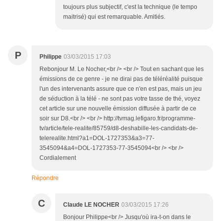
toujours plus subjectif, c'est la technique (le tempo
maitrisé) qui est remarquable. Amitiés.
P
Philippe
03/03/2015 17:03
Rebonjour M. Le Nocher,<br /> <br /> Tout en sachant que les
émissions de ce genre - je ne dirai pas de téléréalité puisque
l'un des intervenants assure que ce n'en est pas, mais un jeu
de séduction à la télé - ne sont pas votre tasse de thé, voyez
cet article sur une nouvelle émission diffusée à partir de ce
soir sur D8.<br /> <br /> http://tvmag.lefigaro.fr/programme-
tv/article/tele-realite/85759/d8-deshabille-les-candidats-de-
telerealite.html?a1=DOL-1727353&a3=77-
3545094&a4=DOL-1727353-77-3545094<br /> <br />
Cordialement
Répondre
C
Claude LE NOCHER
03/03/2015 17:26
Bonjour Philippe<br /> Jusqu'où ira-t-on dans le