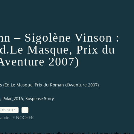
nn – Sigolène Vinson :
Ed.Le Masque, Prix du
venture 2007)
es (Ed.Le Masque, Prix du Roman d’Aventure 2007)
,
,
Polar_2015
Suspense Story
6.02.2015
…
Claude LE NOCHER
un harpon surgit dans une salle d’opération. Il est venu voler une