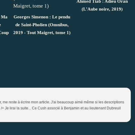
Ahmed Tiab : Adieu Oran
(L’Aube noire, 2019)
: Ma
Georges Simenon : Le pendu
e
de Saint-Pholien (Omnibus,
 Coup
2019 - Tout Maigret, tome 1)
nir, me reste à écrire mon article. J'ai beaucoup aimé même si les descriptions
 /> Je lirai la suite... Ce Cush associé à Benjamin et au lieutenant Dubreuil