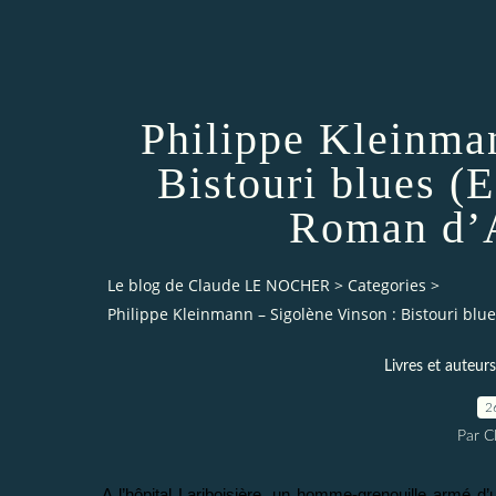
Philippe Kleinma
Bistouri blues (
Roman d’A
Le blog de Claude LE NOCHER
>
Categories
>
Philippe Kleinmann – Sigolène Vinson : Bistouri blu
Livres et auteurs
2
Par 
A l’hôpital Lariboisière, un homme-grenouille armé d’