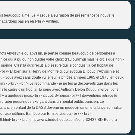
'avais beaucoup aimé. Le Masque a eu raison de présenter cette nouvelle
y attardons pas eh eh !<br /> Amitiés.
s mots Abyssynie ou abyssin, je pense comme beaucoup de personnes à
, ce qui a pu ou non guider votre choix d'aujourd'hui mais je crois que non -
 monde. C'est là qu'il reçut la blessure qui le conduisit à cet hôpital de
br /> Et bien sûr à Henry de Monfreid, qui évoqua Djibouti, l'Abyssinie et
; - vous avez sans doute vu le feuilleton des années 1965 et 1975, en deux
mi - .<br /> <br /> Je recommande - je ne les ai découverts que dans les
ns le cadre d'un hôpital, la série avec Anthony Delon &quot; Interventions
 il y a quelques mois.<br /> &quot; Synopsis<br /> Interventions retrace le
rurgien pédiatrique exerçant dans un hôpital public parisien. Le
, ancien enfant de la DASS devenu un médecin émérite, à la personnalité
ot; aux éditions Bamboo par Ernst et Zidrou.<br /> <br />
6.html<br /> <br /> http://www.bedetheque.com/serie-32427-BD-Boule-a-