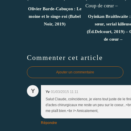
Olivier Barde-Cabuçon : Le
moine et le singe-roi (Babel
Oyinkan Braithwaite 
Noir, 2019)
sœur, serial killeus
(Éd.Delcourt, 2019) –
de cœur –
Commenter cet article
Ajouter un commentaire
Y
Yv
01/03/2015 11:11
Salut Claude, coïncidence, je viens tout juste de le fi
d'actes chirurgicaux me reste un peu sur le coeur...<br
me plaît bien.<br /> Amicalement,
Répondre