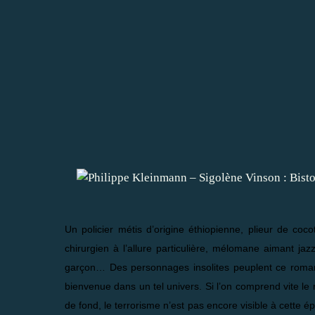
Un policier métis d’origine éthiopienne, plieur de coc
chirurgien à l’allure particulière, mélomane aimant jaz
garçon… Des personnages insolites peuplent ce roman d
bienvenue dans un tel univers. Si l’on comprend vite le 
de fond, le terrorisme n’est pas encore visible à cette ép