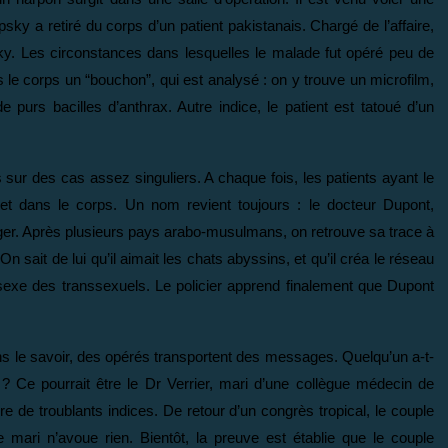
psky a retiré du corps d’un patient pakistanais. Chargé de l’affaire,
ky. Les circonstances dans lesquelles le malade fut opéré peu de
 le corps un “bouchon”, qui est analysé : on y trouve un microfilm,
 purs bacilles d’anthrax. Autre indice, le patient est tatoué d’un
ur des cas assez singuliers. A chaque fois, les patients ayant le
et dans le corps. Un nom revient toujours : le docteur Dupont,
nger. Après plusieurs pays arabo-musulmans, on retrouve sa trace à
On sait de lui qu’il aimait les chats abyssins, et qu’il créa le réseau
 sexe des transsexuels. Le policier apprend finalement que Dupont
sans le savoir, des opérés transportent des messages. Quelqu’un a-t-
c ? Ce pourrait être le Dr Verrier, mari d’une collègue médecin de
 de troublants indices. De retour d’un congrès tropical, le couple
e mari n’avoue rien. Bientôt, la preuve est établie que le couple