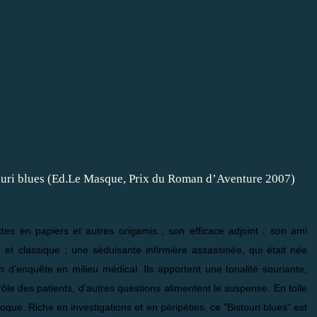
ottes en papiers et autres origamis ; son efficace adjoint ; son ami
z et classique ; une séduisante infirmière assassinée, qui était née
’enquête en milieu médical. Ils apportent une tonalité souriante,
rôle des patients, d’autres questions alimentent le suspense. En toile
oque. Riche en investigations et en péripéties, ce "Bistouri blues" est