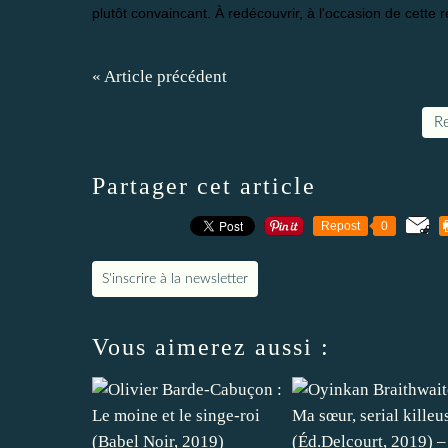
plutôt convaincant. À redécouvrir, à l'occasion de cette r
« Article précédent
Re
Partager cet article
Repost
0
S'inscrire à la newsletter
Vous aimerez aussi :