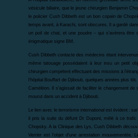
vésicule biliaire, que le jeune chirurgien Benjamin Cho
le policier Cush Dibbeth est un bon copain de Chops
temps avant, à Karachi, sont obscures. Il a gardé dans
un poil de chat, et une poudre – qui s’avérera être de
énigmatique signe BM.
Cush Dibbeth contacte des médecins étant intervenus s
même tatouage possédaient à leur insu un petit obj
chirurgien compétent effectuant des missions à l’étra
l’hôpital Bouffart de Djibouti, quelques années plus tôt. 
Caméléon. Il s’agissait de faciliter le changement de
mourut dans un accident à Djibouti.
Le lien avec le terrorisme international est évident : 
il pris la suite du défunt Dr Dupont, mêlé à ce trafi
Chopsky. A la Clinique des Lys, Cush Dibbeth découvre
Verrier est l’objet d’une arrestation mouvementée. L