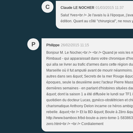
C
Claude LE NOCHER
01/03/2015 11:37
Salut Yves<br /> Je l'avais lu à l'époque, j
édition. Quant au côté "chirurgical", ne nous 
P
Philippe
26/02/2015 11:15
Bonjour M. Le Nocher,<br /> <br /> Quand je vois le
Rimbaud - qui apparaissait dans votre chronique d'hier
qui alla se livrer au trafic d'armes dans cette région du
Marseille où il fut amputé avant de mourir néanmoins.<
autres dans ses &quot; Secrets de la mer Rouge &quot
époques, seule la deuxième avec l'acteur Pierre Massi
dernières semaines - en parlant d'histoires situées da
&quot; dont la saison 1 a été diffusée le lundi sur TF1
quotidien du docteur Lucas, gynéco-obstétricien et chi
charismatique Anthony Delon incarne ce héros ambigu
rebelle. &quot;<br /> Et la BD &quot; Boule à Zéro &qu
http://www.bamboo.fr/bd-boule-a-zero-tome-1-583863
zero.html<br /> <br /> Cordialement