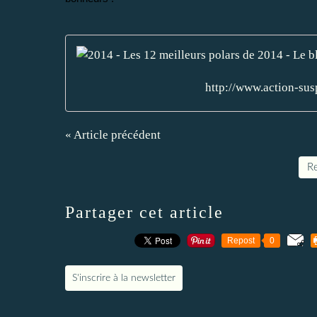
http://www.action-su
« Article précédent
Re
Partager cet article
Repost
0
S'inscrire à la newsletter