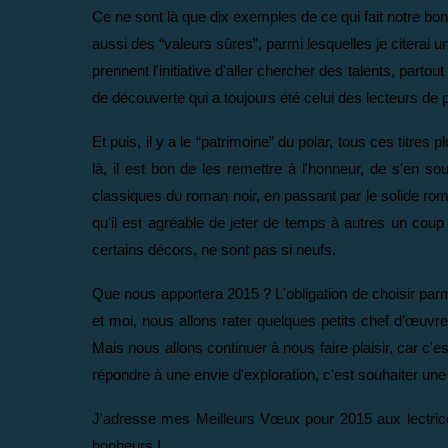
Ce ne sont là que dix exemples de ce qui fait notre bon
aussi des “valeurs sûres”, parmi lesquelles je citerai
prennent l'initiative d'aller chercher des talents, par
de découverte qui a toujours été celui des lecteurs de p
Et puis, il y a le “patrimoine” du polar, tous ces titr
là, il est bon de les remettre à l'honneur, de s'en so
classiques du roman noir, en passant par le solide rom
qu'il est agréable de jeter de temps à autres un coup 
certains décors, ne sont pas si neufs.
Que nous apportera 2015 ? L'obligation de choisir parm
et moi, nous allons rater quelques petits chef d’œuvre
Mais nous allons continuer à nous faire plaisir, car c'e
répondre à une envie d'exploration, c'est souhaiter une 
J'adresse mes Meilleurs Vœux pour 2015 aux lectrice
bonheurs !