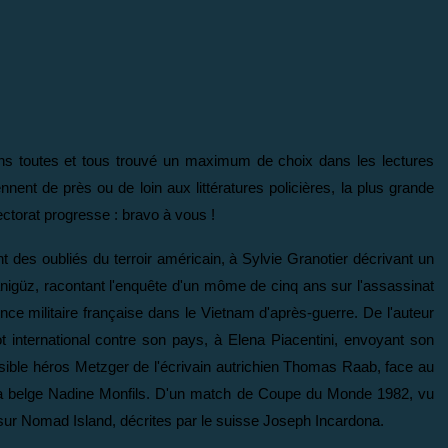
s toutes et tous trouvé un maximum de choix dans les lectures
nnent de près ou de loin aux littératures policières, la plus grande
 lectorat progresse : bravo à vous !
es oubliés du terroir américain, à Sylvie Granotier décrivant un
nigüz, racontant l'enquête d'un môme de cinq ans sur l'assassinat
ce militaire française dans le Vietnam d'après-guerre. De l'auteur
international contre son pays, à Elena Piacentini, envoyant son
sible héros Metzger de l'écrivain autrichien Thomas Raab, face au
a belge Nadine Monfils. D'un match de Coupe du Monde 1982, vu
ur Nomad Island, décrites par le suisse Joseph Incardona.