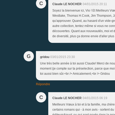
C
Claude LE NOCHER
04/01/2015 20:11
Soyez la bienvenue ici, Vio ! Et Meilleurs V
Westlake, Thomas H.Cook, Jim Thompson, Jame
qu'approuver. Quand, au hasard d'un vide-gren
autre collection, tentez même si vous ne con
découvertes. Quant aux nouveautés, moi et d'
de diversité, plus ça donne envie d'aller plus l
G
gridou
03/01/2015 23:30
Une très belle année à toi aussi Claude! Merci de nous
moment (je compte sur ta préselection, parce que moi, j
toi aussi bien sûr.<br /> Amicalement,<br /> Gridou
Répondre
C
Claude LE NOCHER
04/01/2015 06:19
Meilleurs Vœux à toi et à ta famille, ma chère 
certains romans qui - à mon avis - sortent du 
éditeurs&quot; ou qui sont noyés dans la pro