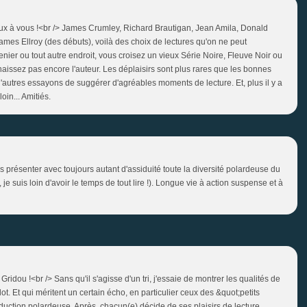
œux à vous !<br /> James Crumley, Richard Brautigan, Jean Amila, Donald
s Ellroy (des débuts), voilà des choix de lectures qu'on ne peut
ier ou tout autre endroit, vous croisez un vieux Série Noire, Fleuve Noir ou
naissez pas encore l'auteur. Les déplaisirs sont plus rares que les bonnes
autres essayons de suggérer d'agréables moments de lecture. Et, plus il y a
oin... Amitiés.
 présenter avec toujours autant d'assiduité toute la diversité polardeuse du
e suis loin d'avoir le temps de tout lire !). Longue vie à action suspense et à
Gridou !<br /> Sans qu'il s'agisse d'un tri, j'essaie de montrer les qualités de
lot. Et qui méritent un certain écho, en particulier ceux des &quot;petits
duction polardeuse. Après, chacun(e) décide de ses plaisirs de lecture.