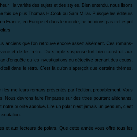
heur : la variété des sujets et des styles. Bien entendu, nous lisons
 une fois de plus Thomas H.Cook ou Sam Millar. Puisque les éditeurs
tout en France, en Europe et dans le monde, ne boudons pas cet esprit
olars.
es plus anciens que l'on retrouve encore assez aisément. Ces romans-
uvenir et de les relire. Du simple suspense fort bien construit aux
an d'enquête ou les investigations du détective prenant des coups,
d'œil dans le rétro. C'est là qu'on s'aperçoit que certains thèmes,
i les meilleurs romans présentés par l'édition, probablement. Vous
s. Nous devrons faire l'impasse sur des titres pourtant alléchants.
st notre priorité absolue. Lire un polar n'est jamais un pensum, c'est
excitation.
s et aux lecteurs de polars. Que cette année vous offre tous les