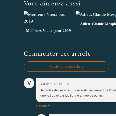
Vous aimerez aussi :
Adieu, Claude Mespl
Meilleurs Vœux pour 2019
Commenter cet article
Ajouter un commentaire
V
Vio
04/01/2015 19:51
Je profite de ces voeux pour sortir timidement de l'omb
que je trouve par ici. Bonne année de polars !
Répondre