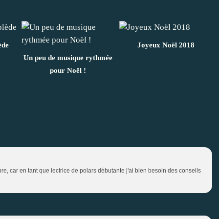
ède
Joyeux Noël 2018
Un peu de musique rythmée
pour Noël !
re, car en tant que lectrice de polars débutante j'ai bien besoin des conseils