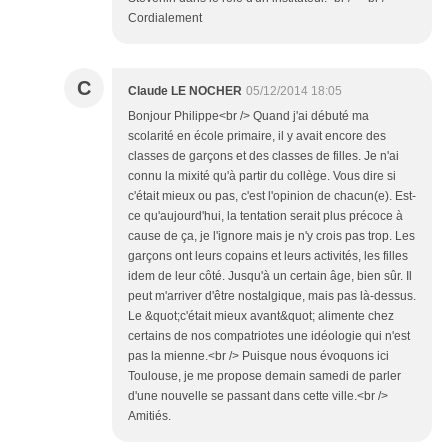
Cordialement
C
Claude LE NOCHER
05/12/2014 18:05
Bonjour Philippe<br /> Quand j'ai débuté ma
scolarité en école primaire, il y avait encore des
classes de garçons et des classes de filles. Je n'ai
connu la mixité qu'à partir du collège. Vous dire si
c'était mieux ou pas, c'est l'opinion de chacun(e). Est-
ce qu'aujourd'hui, la tentation serait plus précoce à
cause de ça, je l'ignore mais je n'y crois pas trop. Les
garçons ont leurs copains et leurs activités, les filles
idem de leur côté. Jusqu'à un certain âge, bien sûr. Il
peut m'arriver d'être nostalgique, mais pas là-dessus.
Le &quot;c'était mieux avant&quot; alimente chez
certains de nos compatriotes une idéologie qui n'est
pas la mienne.<br /> Puisque nous évoquons ici
Toulouse, je me propose demain samedi de parler
d'une nouvelle se passant dans cette ville.<br />
Amitiés.