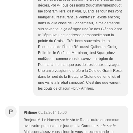
décors. <br /> Tous ces noms &quot;maritimes&quot;
me sont familiers, c'est vrai. Quand les touristes vont
manger au restaurant Le Penfret (s'il existe encore)
dans la ville close de Concarneau, je me demande
s'ils savent que ça désigne une île des Glénan ? <br
/> J'éprouve une tendresse personnelle pour la
pointe du Croisic. Très bons souvenirs de La
Rochelle et de l'Île de Ré, aussi. Quiberon, Groix,
Belle-Île, le Golfe du Morbihan, c'est &quot;chez
moi&quot;, comme vous le savez. La région de
Penmarch ne manque pas de très beaux paysages.
Une amie vosgienne préfère la Côte de Granit Rose,
dans le nord de la Bretagne (Splendide, en effet, et
une visite à Bréhat s'impose). C'est dire que varient
les goûts de chacun.<br /> Amitiés.
P
Philippe
05/12/2014 15:06
Bonjour M. Le Nocher,<br /> <br /> Rien d'autre en commun
avec votre propos de ce jour que la Garonne.<br /> <br />
Mais connaissez-vous, sinon je vous le recommande, la