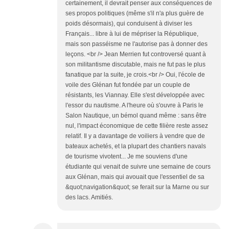
certainement, il devrait penser aux conséquences de
ses propos politiques (même s'il n'a plus guère de
poids désormais), qui conduisent à diviser les
Français... libre à lui de mépriser la République,
mais son passéisme ne l'autorise pas à donner des
leçons. <br /> Jean Merrien fut controversé quant à
son militantisme discutable, mais ne fut pas le plus
fanatique par la suite, je crois.<br /> Oui, l'école de
voile des Glénan fut fondée par un couple de
résistants, les Viannay. Elle s'est développée avec
l'essor du nautisme. A l'heure où s'ouvre à Paris le
Salon Nautique, un bémol quand même : sans être
nul, l'impact économique de cette filière reste assez
relatif. Il y a davantage de voiliers à vendre que de
bateaux achetés, et la plupart des chantiers navals
de tourisme vivotent... Je me souviens d'une
étudiante qui venait de suivre une semaine de cours
aux Glénan, mais qui avouait que l'essentiel de sa
&quot;navigation&quot; se ferait sur la Marne ou sur
des lacs. Amitiés.