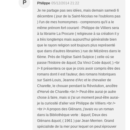
P
Philippe
05/12/2014 21:22
Je ne partage pas ses idées, mais demain samedi 6
décembre ( jour de la Saint-Nicolas ne l'oublions pas
) l'un de mes homonymes - comprenons qu'il a le
même prénom fort courant - Philippe de Villiers sera
à la librairie La Procure ( religieuse à sa création il y
a très longtemps mais aujourd'hui généraliste bien
que le rayon religion soit toujours plus représenté
que dans d'autres librairies ) rue de Mézières dans le
6ème. Près de l'église Saint-Sulpice ( celle où se
passe l'histoire de &quot; Da Vinci Code &quot; ).<br
/> Il présentera ce que je crois avoir compris être des
romans dont il est l'auteur, des romans historiques
sur Saint-Louis, Jeanne d'Arc et le chevalier de
Charette, le chouan pendant la Révolution, ancêtre
d'Hervé de Charette.<br /> Peut-être aurai-je autre
chose à faire, mais si j'ai un moment peut-être aurai-
je la curiosité d'aller voir Philippe de Villiers.<br />
<br /> A propos des Glénans, j'avais vu un roman
dans la Bibliothèque verte : &quot; Deux des
Glénans &quot; ( 1961 ) par Jean Merrien. Grand
spécialiste de la mer pour lequel on peut éprouver