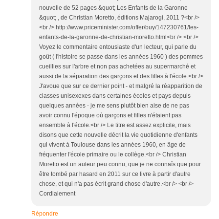
nouvelle de 52 pages &quot; Les Enfants de la Garonne
&quot; , de Christian Moretto, éditions Majarogi, 2011 ?<br />
<br /> http://www.priceminister.com/offer/buy/147230761/les-
enfants-de-la-garonne-de-christian-moretto.html<br /> <br />
Voyez le commentaire entousiaste d'un lecteur, qui parle du
goût ( l'histoire se passe dans les années 1960 ) des pommes
cueillies sur l'arbre et non pas achetées au supermarché et
aussi de la séparation des garçons et des filles à l'école.<br />
J'avoue que sur ce dernier point - et malgré la réapparition de
classes unisexexes dans certaines écoles et pays depuis
quelques années - je me sens plutôt bien aise de ne pas
avoir connu l'époque où garçons et filles n'étaient pas
ensemble à l'école.<br /> Le titre est assez explicite, mais
disons que cette nouvelle décrit la vie quotidienne d'enfants
qui vivent à Toulouse dans les années 1960, en âge de
fréquenter l'école primaire ou le collège.<br /> Christian
Moretto est un auteur peu connu, que je ne connaîs que pour
être tombé par hasard en 2011 sur ce livre à partir d'autre
chose, et qui n'a pas écrit grand chose d'autre.<br /> <br />
Cordialement
Répondre