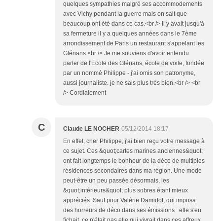
quelques sympathies malgré ses accommodements
avec Vichy pendant la guerre mais on sait que
beaucoup ont été dans ce cas.<br /> Il y avait jusqu'à
sa fermeture il y a quelques années dans le 7ème
arrondissement de Paris un restaurant s'appelant les
Glénans.<br /> Je me souviens d'avoir entendu
parler de l'Ecole des Glénans, école de voile, fondée
par un nommé Philippe - j'ai omis son patronyme,
aussi journaliste. je ne sais plus très bien.<br /> <br
/> Cordialement
C
Claude LE NOCHER
05/12/2014 18:17
En effet, cher Philippe, j'ai bien reçu votre message à
ce sujet. Ces &quot;cartes marines anciennes&quot;
ont fait longtemps le bonheur de la déco de multiples
résidences secondaires dans ma région. Une mode
peut-être un peu passée désormais, les
&quot;intérieurs&quot; plus sobres étant mieux
appréciés. Sauf pour Valérie Damidot, qui imposa
des horreurs de déco dans ses émissions : elle s'en
fichait, ce n'était pas elle qui vivrait dans ces affreux