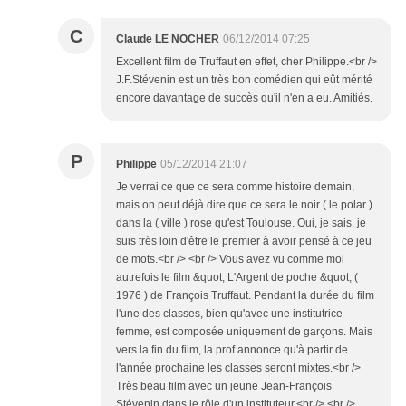
C
Claude LE NOCHER
06/12/2014 07:25
Excellent film de Truffaut en effet, cher Philippe.<br />
J.F.Stévenin est un très bon comédien qui eût mérité
encore davantage de succès qu'il n'en a eu. Amitiés.
P
Philippe
05/12/2014 21:07
Je verrai ce que ce sera comme histoire demain,
mais on peut déjà dire que ce sera le noir ( le polar )
dans la ( ville ) rose qu'est Toulouse. Oui, je sais, je
suis très loin d'être le premier à avoir pensé à ce jeu
de mots.<br /> <br /> Vous avez vu comme moi
autrefois le film &quot; L'Argent de poche &quot; (
1976 ) de François Truffaut. Pendant la durée du film
l'une des classes, bien qu'avec une institutrice
femme, est composée uniquement de garçons. Mais
vers la fin du film, la prof annonce qu'à partir de
l'année prochaine les classes seront mixtes.<br />
Très beau film avec un jeune Jean-François
Stévenin dans le rôle d'un instituteur.<br /> <br />