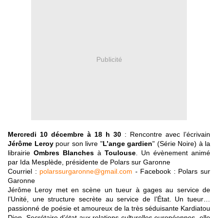
Publicité
Mercredi 10 décembre à 18 h 30
: Rencontre avec l’écrivain
Jérôme Leroy
pour son livre "
L’ange gardien
" (Série Noire) à la
librairie
Ombres Blanches
à
Toulouse
. Un évènement animé
par Ida Mesplède, présidente de Polars sur Garonne
Courriel :
polarssurgaronne@gmail.com
- Facebook : Polars sur
Garonne
Jérôme Leroy met en scène un tueur à gages au service de
l’Unité, une structure secrète au service de l’État. Un tueur…
passionné de poésie et amoureux de la très séduisante Kardiatou
Diop. Secrétaire d’état aux relations culturelles européennes, elle