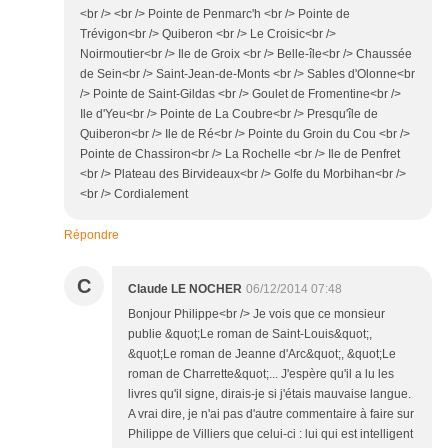
<br /> <br /> Pointe de Penmarc'h <br /> Pointe de
Trévigon<br /> Quiberon <br /> Le Croisic<br />
Noirmoutier<br /> Ile de Groix <br /> Belle-île<br /> Chaussée
de Sein<br /> Saint-Jean-de-Monts <br /> Sables d'Olonne<br
/> Pointe de Saint-Gildas <br /> Goulet de Fromentine<br />
Ile d'Yeu<br /> Pointe de La Coubre<br /> Presqu'île de
Quiberon<br /> Ile de Ré<br /> Pointe du Groin du Cou <br />
Pointe de Chassiron<br /> La Rochelle <br /> Ile de Penfret
<br /> Plateau des Birvideaux<br /> Golfe du Morbihan<br />
<br /> Cordialement
Répondre
C
Claude LE NOCHER
06/12/2014 07:48
Bonjour Philippe<br /> Je vois que ce monsieur
publie &quot;Le roman de Saint-Louis&quot;,
&quot;Le roman de Jeanne d'Arc&quot;, &quot;Le
roman de Charrette&quot;... J'espère qu'il a lu les
livres qu'il signe, dirais-je si j'étais mauvaise langue.
A vrai dire, je n'ai pas d'autre commentaire à faire sur
Philippe de Villiers que celui-ci : lui qui est intelligent