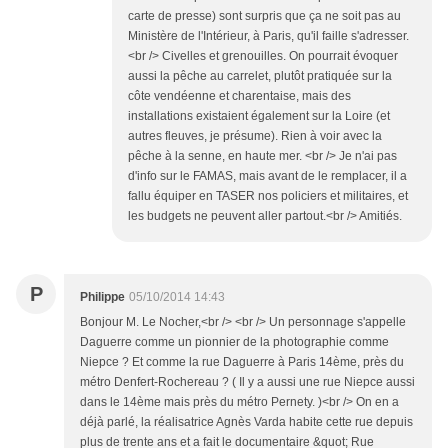
carte de presse) sont surpris que ça ne soit pas au
Ministère de l'Intérieur, à Paris, qu'il faille s'adresser.
<br /> Civelles et grenouilles. On pourrait évoquer
aussi la pêche au carrelet, plutôt pratiquée sur la
côte vendéenne et charentaise, mais des
installations existaient également sur la Loire (et
autres fleuves, je présume). Rien à voir avec la
pêche à la senne, en haute mer. <br /> Je n'ai pas
d'info sur le FAMAS, mais avant de le remplacer, il a
fallu équiper en TASER nos policiers et militaires, et
les budgets ne peuvent aller partout.<br /> Amitiés.
P
Philippe
05/10/2014 14:43
Bonjour M. Le Nocher,<br /> <br /> Un personnage s'appelle
Daguerre comme un pionnier de la photographie comme
Niepce ? Et comme la rue Daguerre à Paris 14ème, près du
métro Denfert-Rochereau ? ( Il y a aussi une rue Niepce aussi
dans le 14ème mais près du métro Pernety. )<br /> On en a
déjà parlé, la réalisatrice Agnès Varda habite cette rue depuis
plus de trente ans et a fait le documentaire &quot; Rue