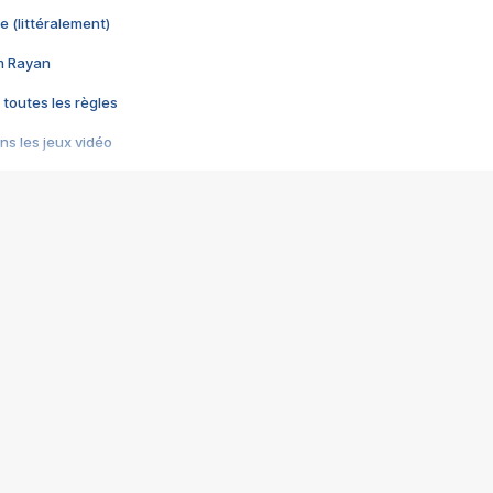
e (littéralement)
im Rayan
 toutes les règles
s les jeux vidéo
us choquant de Rockstar ? - Le scandale BULLY
e plus moche de Steam
du RÊVE tourne au CAUCHEMAR
pendant 8 heures
it… à tort
umiliés par un jeu vidéo
ire - Final Fantasy 8
ti un empire - Age of Empires