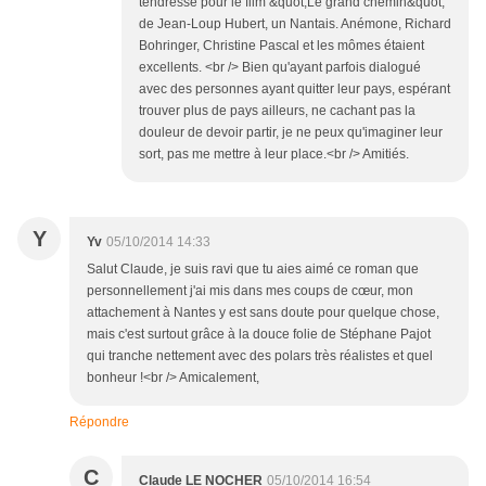
tendresse pour le film &quot;Le grand chemin&quot;
de Jean-Loup Hubert, un Nantais. Anémone, Richard
Bohringer, Christine Pascal et les mômes étaient
excellents. <br /> Bien qu'ayant parfois dialogué
avec des personnes ayant quitter leur pays, espérant
trouver plus de pays ailleurs, ne cachant pas la
douleur de devoir partir, je ne peux qu'imaginer leur
sort, pas me mettre à leur place.<br /> Amitiés.
Y
Yv
05/10/2014 14:33
Salut Claude, je suis ravi que tu aies aimé ce roman que
personnellement j'ai mis dans mes coups de cœur, mon
attachement à Nantes y est sans doute pour quelque chose,
mais c'est surtout grâce à la douce folie de Stéphane Pajot
qui tranche nettement avec des polars très réalistes et quel
bonheur !<br /> Amicalement,
Répondre
C
Claude LE NOCHER
05/10/2014 16:54