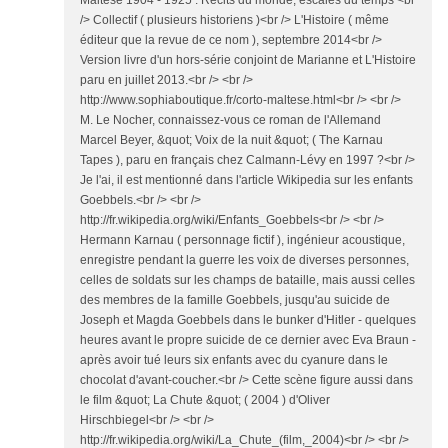
Maltese 1904 - 1925 : Récits du monde, escales du temps <br
/> Collectif ( plusieurs historiens )<br /> L'Histoire ( même
éditeur que la revue de ce nom ), septembre 2014<br />
Version livre d'un hors-série conjoint de Marianne et L'Histoire
paru en juillet 2013.<br /> <br />
http://www.sophiaboutique.fr/corto-maltese.html<br /> <br />
M. Le Nocher, connaissez-vous ce roman de l'Allemand
Marcel Beyer, &quot; Voix de la nuit &quot; ( The Karnau
Tapes ), paru en français chez Calmann-Lévy en 1997 ?<br />
Je l'ai, il est mentionné dans l'article Wikipedia sur les enfants
Goebbels.<br /> <br />
http://fr.wikipedia.org/wiki/Enfants_Goebbels<br /> <br />
Hermann Karnau ( personnage fictif ), ingénieur acoustique,
enregistre pendant la guerre les voix de diverses personnes,
celles de soldats sur les champs de bataille, mais aussi celles
des membres de la famille Goebbels, jusqu'au suicide de
Joseph et Magda Goebbels dans le bunker d'Hitler - quelques
heures avant le propre suicide de ce dernier avec Eva Braun -
après avoir tué leurs six enfants avec du cyanure dans le
chocolat d'avant-coucher.<br /> Cette scène figure aussi dans
le film &quot; La Chute &quot; ( 2004 ) d'Oliver
Hirschbiegel<br /> <br />
http://fr.wikipedia.org/wiki/La_Chute_(film,_2004)<br /> <br />