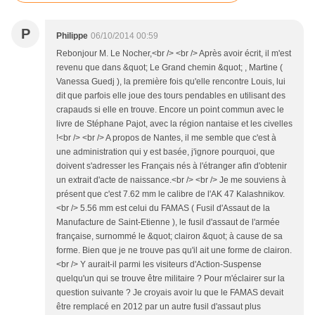
P
Philippe
06/10/2014 00:59
Rebonjour M. Le Nocher,<br /> <br /> Après avoir écrit, il m'est
revenu que dans &quot; Le Grand chemin &quot; , Martine (
Vanessa Guedj ), la première fois qu'elle rencontre Louis, lui
dit que parfois elle joue des tours pendables en utilisant des
crapauds si elle en trouve. Encore un point commun avec le
livre de Stéphane Pajot, avec la région nantaise et les civelles
!<br /> <br /> A propos de Nantes, il me semble que c'est à
une administration qui y est basée, j'ignore pourquoi, que
doivent s'adresser les Français nés à l'étranger afin d'obtenir
un extrait d'acte de naissance.<br /> <br /> Je me souviens à
présent que c'est 7.62 mm le calibre de l'AK 47 Kalashnikov.
<br /> 5.56 mm est celui du FAMAS ( Fusil d'Assaut de la
Manufacture de Saint-Etienne ), le fusil d'assaut de l'armée
française, surnommé le &quot; clairon &quot; à cause de sa
forme. Bien que je ne trouve pas qu'il ait une forme de clairon.
<br /> Y aurait-il parmi les visiteurs d'Action-Suspense
quelqu'un qui se trouve être militaire ? Pour m'éclairer sur la
question suivante ? Je croyais avoir lu que le FAMAS devait
être remplacé en 2012 par un autre fusil d'assaut plus