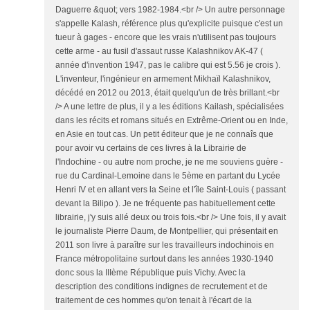
Daguerre &quot; vers 1982-1984.<br /> Un autre personnage
s'appelle Kalash, référence plus qu'explicite puisque c'est un
tueur à gages - encore que les vrais n'utilisent pas toujours
cette arme - au fusil d'assaut russe Kalashnikov AK-47 (
année d'invention 1947, pas le calibre qui est 5.56 je crois ).
L'inventeur, l'ingénieur en armement Mikhaïl Kalashnikov,
décédé en 2012 ou 2013, était quelqu'un de très brillant.<br
/> A une lettre de plus, il y a les éditions Kailash, spécialisées
dans les récits et romans situés en Extrême-Orient ou en Inde,
en Asie en tout cas. Un petit éditeur que je ne connaîs que
pour avoir vu certains de ces livres à la Librairie de
l'Indochine - ou autre nom proche, je ne me souviens guère -
rue du Cardinal-Lemoine dans le 5ème en partant du Lycée
Henri IV et en allant vers la Seine et l'île Saint-Louis ( passant
devant la Bilipo ). Je ne fréquente pas habituellement cette
librairie, j'y suis allé deux ou trois fois.<br /> Une fois, il y avait
le journaliste Pierre Daum, de Montpellier, qui présentait en
2011 son livre à paraître sur les travailleurs indochinois en
France métropolitaine surtout dans les années 1930-1940
donc sous la IIIème République puis Vichy. Avec la
description des conditions indignes de recrutement et de
traitement de ces hommes qu'on tenait à l'écart de la