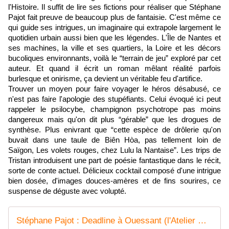
l'Histoire. Il suffit de lire ses fictions pour réaliser que Stéphane
Pajot fait preuve de beaucoup plus de fantaisie. C'est même ce
qui guide ses intrigues, un imaginaire qui extrapole largement le
quotidien urbain aussi bien que les légendes. L'Île de Nantes et
ses machines, la ville et ses quartiers, la Loire et les décors
bucoliques environnants, voilà le “terrain de jeu” exploré par cet
auteur. Et quand il écrit un roman mêlant réalité parfois
burlesque et onirisme, ça devient un véritable feu d'artifice.
Trouver un moyen pour faire voyager le héros désabusé, ce
n'est pas faire l'apologie des stupéfiants. Celui évoqué ici peut
rappeler le psilocybe, champignon psychotrope pas moins
dangereux mais qu'on dit plus “gérable” que les drogues de
synthèse. Plus enivrant que “cette espèce de drôlerie qu'on
buvait dans une taule de Biên Hòa, pas tellement loin de
Saïgon, Les volets rouges, chez Lulu la Nantaise”. Les trips de
Tristan introduisent une part de poésie fantastique dans le récit,
sorte de conte actuel. Délicieux cocktail composé d'une intrigue
bien dosée, d'images douces-amères et de fins sourires, ce
suspense de déguste avec volupté.
Stéphane Pajot : Deadline à Ouessant (l'Atelier Mosésu, 2013) - Le blog de Claude LE NOCHER