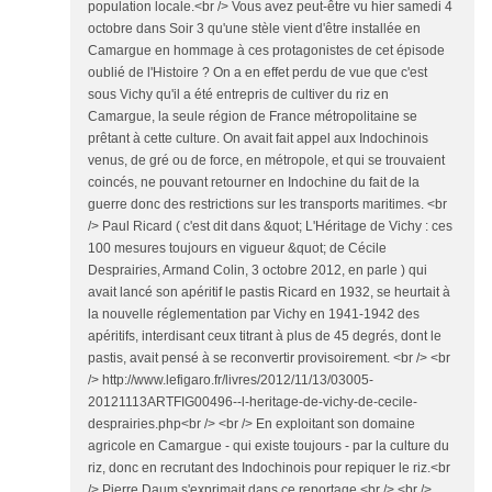
population locale.<br /> Vous avez peut-être vu hier samedi 4
octobre dans Soir 3 qu'une stèle vient d'être installée en
Camargue en hommage à ces protagonistes de cet épisode
oublié de l'Histoire ? On a en effet perdu de vue que c'est
sous Vichy qu'il a été entrepris de cultiver du riz en
Camargue, la seule région de France métropolitaine se
prêtant à cette culture. On avait fait appel aux Indochinois
venus, de gré ou de force, en métropole, et qui se trouvaient
coincés, ne pouvant retourner en Indochine du fait de la
guerre donc des restrictions sur les transports maritimes. <br
/> Paul Ricard ( c'est dit dans &quot; L'Héritage de Vichy : ces
100 mesures toujours en vigueur &quot; de Cécile
Desprairies, Armand Colin, 3 octobre 2012, en parle ) qui
avait lancé son apéritif le pastis Ricard en 1932, se heurtait à
la nouvelle réglementation par Vichy en 1941-1942 des
apéritifs, interdisant ceux titrant à plus de 45 degrés, dont le
pastis, avait pensé à se reconvertir provisoirement. <br /> <br
/> http://www.lefigaro.fr/livres/2012/11/13/03005-
20121113ARTFIG00496--l-heritage-de-vichy-de-cecile-
desprairies.php<br /> <br /> En exploitant son domaine
agricole en Camargue - qui existe toujours - par la culture du
riz, donc en recrutant des Indochinois pour repiquer le riz.<br
/> Pierre Daum s'exprimait dans ce reportage.<br /> <br />