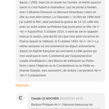
&quot; ( 1995, mais j'ai un doute sur l'année, et même quant à
savoir si c'est Hubert le réalisateur ) qui se passe à Nantes,
avec Catherine Deneuve ou Bernard Giraudeau ( dans un
rôle au nom bien breton, Le Galoudec ). Un film de 1996 dont
j'ai oublié le titre, situé pendant la guerre de 14-18, cette fois
avec un autre acteur qu'Antoine trop jeune pour le rôle.<br />
<br /> Aujourd'hui, 5 octobre 2014, il vient de me le rappeler
mais je le savais, cela fait 60 ans que mon père est arrivé en
France depuis le Viêtnam, le 5 octobre 1954.<br /> <br /> La
même semaine où ont commencé les &quot; événements
&quot; en Algérie française qui ont mené à cette guerre qui
n'en avait pas le nom. Commencé par l'assassinat d'un
couple d'instituteurs ( des Blancs de métropole ou Pieds-
Noirs ) dans l'Algérois ou le Constantinois ou la Petite ou
Grande Kabylie, mes souvenirs ( de lecture ) se perdent.<br />
<br /> Cordialement
Répondre
C
Claude LE NOCHER
05/10/2014 20:02
Bonjour Philippe<br /> J'éprouve beaucoup de