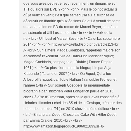
que vous avez peut-être revu récemment, un dimanche sur
TF1 ou alors sur DVD ?<br /> <br /> Mais le point d'actualité
où je veux en venir, c'est que samedi j'ai eu la surprise de
découvrir en librairie qu'aux éditions Ca et Là venait de sortir
une adaptation en BD du roman de Marcel Beyer, lui-même
au scénario et Ulli Lust au dessin.<br /> <br /> Voix de la
nuit<br /> Ulli Lust et Marcel Beyer<br /> Ca et Là, septembre
2014<br /> <br /> http://www.caetla.fr/spip.php?article113<br
/> <br /> Sur la mère Magda Goebbels, rappelons malgré son
ancienneté l'excellent livre de Hans-Otto Meissner &quot;
Magda Goebbels, compagne du Diable ( France-Empire,
1961 ).<br /> Ou plus récemment la biographie par Anja
Klabunde ( Tallandier, 2007 ).<br /> Ou &quot; Qui a tué
Arlosoroff ? &quot; par Tobie Nathan ( j'ai oublié l'éditeur et
l'année ).<br /> Sur Joseph Goebbels, la monumentale
biographie par l'historien Peter Longerich parue en 2013
chez Héloïse d'Ormesson, après celle qu'il avait consacrée à
Heinrich Himmler ( chef des SS et de la Gestapo, créateur des
Lebensborn et des T4 ) en 2010 chez le même éditeur.<br />
<br /> En anglais, &quot; Chocolate Cake With Hitler &quot;
par Emma Craigie, 2010.<br /> <br />
http://www.amazon.fr/gp/product/1906021899/sr=8-