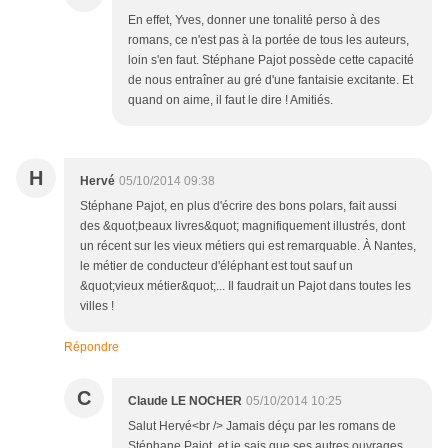
En effet, Yves, donner une tonalité perso à des
romans, ce n'est pas à la portée de tous les auteurs,
loin s'en faut. Stéphane Pajot possède cette capacité
de nous entraîner au gré d'une fantaisie excitante. Et
quand on aime, il faut le dire ! Amitiés.
H
Hervé
05/10/2014 09:38
Stéphane Pajot, en plus d'écrire des bons polars, fait aussi
des &quot;beaux livres&quot; magnifiquement illustrés, dont
un récent sur les vieux métiers qui est remarquable. À Nantes,
le métier de conducteur d'éléphant est tout sauf un
&quot;vieux métier&quot;... Il faudrait un Pajot dans toutes les
villes !
Répondre
C
Claude LE NOCHER
05/10/2014 10:25
Salut Hervé<br /> Jamais déçu par les romans de
Stéphane Pajot, et je sais que ses autres ouvrages