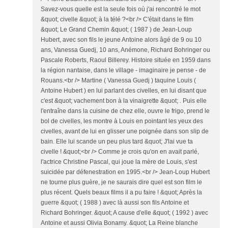
Savez-vous quelle est la seule fois où j'ai rencontré le mot
&quot; civelle &quot; à la télé ?<br /> C'était dans le film
&quot; Le Grand Chemin &quot; ( 1987 ) de Jean-Loup
Hubert, avec son fils le jeune Antoine alors âgé de 9 ou 10
ans, Vanessa Guedj, 10 ans, Anémone, Richard Bohringer ou
Pascale Roberts, Raoul Billerey. Histoire située en 1959 dans
la région nantaise, dans le village - imaginaire je pense - de
Rouans.<br /> Martine ( Vanessa Guedj ) taquine Louis (
Antoine Hubert ) en lui parlant des civelles, en lui disant que
c'est &quot; vachement bon à la vinaigrette &quot; . Puis elle
l'entraîne dans la cuisine de chez elle, ouvre le frigo, prend le
bol de civelles, les montre à Louis en pointant les yeux des
civelles, avant de lui en glisser une poignée dans son slip de
bain. Elle lui scande un peu plus tard &quot; J'lai vue ta
civelle ! &quot;<br /> Comme je crois qu'on en avait parlé,
l'actrice Christine Pascal, qui joue la mère de Louis, s'est
suicidée par défenestration en 1995.<br /> Jean-Loup Hubert
ne tourne plus guère, je ne saurais dire quel est son film le
plus récent. Quels beaux films il a pu faire ! &quot; Après la
guerre &quot; ( 1988 ) avec là aussi son fils Antoine et
Richard Bohringer. &quot; A cause d'elle &quot; ( 1992 ) avec
Antoine et aussi Olivia Bonamy. &quot; La Reine blanche