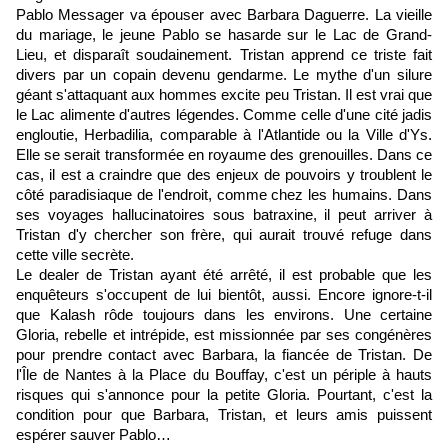
Pablo Messager va épouser avec Barbara Daguerre. La vieille
du mariage, le jeune Pablo se hasarde sur le Lac de Grand-
Lieu, et disparaît soudainement. Tristan apprend ce triste fait
divers par un copain devenu gendarme. Le mythe d'un silure
géant s'attaquant aux hommes excite peu Tristan. Il est vrai que
le Lac alimente d'autres légendes. Comme celle d'une cité jadis
engloutie, Herbadilia, comparable à l'Atlantide ou la Ville d'Ys.
Elle se serait transformée en royaume des grenouilles. Dans ce
cas, il est a craindre que des enjeux de pouvoirs y troublent le
côté paradisiaque de l'endroit, comme chez les humains. Dans
ses voyages hallucinatoires sous batraxine, il peut arriver à
Tristan d'y chercher son frère, qui aurait trouvé refuge dans
cette ville secrète.
Le dealer de Tristan ayant été arrêté, il est probable que les
enquêteurs s'occupent de lui bientôt, aussi. Encore ignore-t-il
que Kalash rôde toujours dans les environs. Une certaine
Gloria, rebelle et intrépide, est missionnée par ses congénères
pour prendre contact avec Barbara, la fiancée de Tristan. De
l'Île de Nantes à la Place du Bouffay, c'est un périple à hauts
risques qui s'annonce pour la petite Gloria. Pourtant, c'est la
condition pour que Barbara, Tristan, et leurs amis puissent
espérer sauver Pablo…