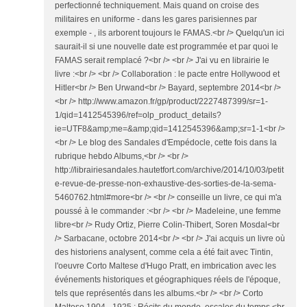
perfectionné techniquement. Mais quand on croise des
militaires en uniforme - dans les gares parisiennes par
exemple - , ils arborent toujours le FAMAS.<br /> Quelqu'un ici
saurait-il si une nouvelle date est programmée et par quoi le
FAMAS serait remplacé ?<br /> <br /> J'ai vu en librairie le
livre :<br /> <br /> Collaboration : le pacte entre Hollywood et
Hitler<br /> Ben Urwand<br /> Bayard, septembre 2014<br />
<br /> http://www.amazon.fr/gp/product/2227487399/sr=1-
1/qid=1412545396/ref=olp_product_details?
ie=UTF8&amp;me=&amp;qid=1412545396&amp;sr=1-1<br />
<br /> Le blog des Sandales d'Empédocle, cette fois dans la
rubrique hebdo Albums,<br /> <br />
http://librairiesandales.hautetfort.com/archive/2014/10/03/petit
e-revue-de-presse-non-exhaustive-des-sorties-de-la-sema-
5460762.html#more<br /> <br /> conseille un livre, ce qui m'a
poussé à le commander :<br /> <br /> Madeleine, une femme
libre<br /> Rudy Ortiz, Pierre Colin-Thibert, Soren Mosdal<br
/> Sarbacane, octobre 2014<br /> <br /> J'ai acquis un livre où
des historiens analysent, comme cela a été fait avec Tintin,
l'oeuvre Corto Maltese d'Hugo Pratt, en imbrication avec les
événements historiques et géographiques réels de l'époque,
tels que représentés dans les albums.<br /> <br /> Corto