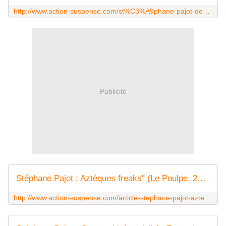
http://www.action-suspense.com/st%C3%A9phane-pajot-deadline-%C3%A0-ouessant-l-atelier-mos%C3%A9su-2013
Publicité
Stéphane Pajot : Aztèques freaks" (Le Poulpe, 2012) - Le blog de Claude LE NOCHER
http://www.action-suspense.com/article-stephane-pajot-azteques-freaks-le-poulpe-2012-96655222.html