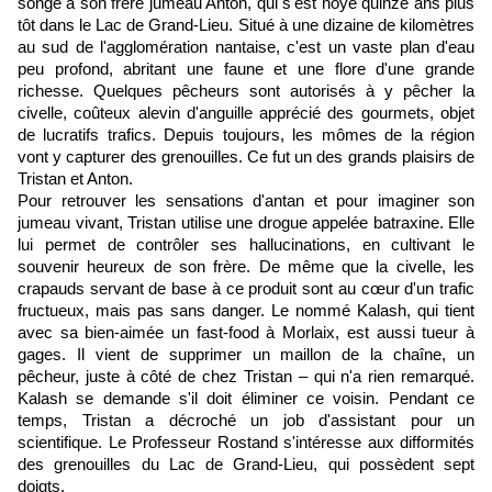
songe à son frère jumeau Anton, qui s'est noyé quinze ans plus
tôt dans le Lac de Grand-Lieu. Situé à une dizaine de kilomètres
au sud de l'agglomération nantaise, c'est un vaste plan d'eau
peu profond, abritant une faune et une flore d'une grande
richesse. Quelques pêcheurs sont autorisés à y pêcher la
civelle, coûteux alevin d'anguille apprécié des gourmets, objet
de lucratifs trafics. Depuis toujours, les mômes de la région
vont y capturer des grenouilles. Ce fut un des grands plaisirs de
Tristan et Anton.
Pour retrouver les sensations d'antan et pour imaginer son
jumeau vivant, Tristan utilise une drogue appelée batraxine. Elle
lui permet de contrôler ses hallucinations, en cultivant le
souvenir heureux de son frère. De même que la civelle, les
crapauds servant de base à ce produit sont au cœur d'un trafic
fructueux, mais pas sans danger. Le nommé Kalash, qui tient
avec sa bien-aimée un fast-food à Morlaix, est aussi tueur à
gages. Il vient de supprimer un maillon de la chaîne, un
pêcheur, juste à côté de chez Tristan – qui n'a rien remarqué.
Kalash se demande s'il doit éliminer ce voisin. Pendant ce
temps, Tristan a décroché un job d'assistant pour un
scientifique. Le Professeur Rostand s'intéresse aux difformités
des grenouilles du Lac de Grand-Lieu, qui possèdent sept
doigts.