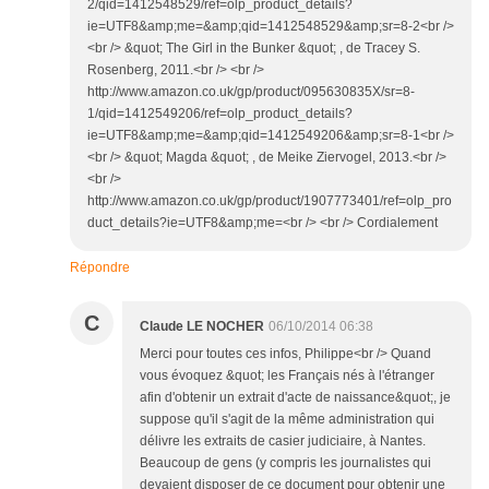
2/qid=1412548529/ref=olp_product_details?
ie=UTF8&amp;me=&amp;qid=1412548529&amp;sr=8-2<br />
<br /> &quot; The Girl in the Bunker &quot; , de Tracey S.
Rosenberg, 2011.<br /> <br />
http://www.amazon.co.uk/gp/product/095630835X/sr=8-
1/qid=1412549206/ref=olp_product_details?
ie=UTF8&amp;me=&amp;qid=1412549206&amp;sr=8-1<br />
<br /> &quot; Magda &quot; , de Meike Ziervogel, 2013.<br />
<br />
http://www.amazon.co.uk/gp/product/1907773401/ref=olp_pro
duct_details?ie=UTF8&amp;me=<br /> <br /> Cordialement
Répondre
C
Claude LE NOCHER
06/10/2014 06:38
Merci pour toutes ces infos, Philippe<br /> Quand
vous évoquez &quot; les Français nés à l'étranger
afin d'obtenir un extrait d'acte de naissance&quot;, je
suppose qu'il s'agit de la même administration qui
délivre les extraits de casier judiciaire, à Nantes.
Beaucoup de gens (y compris les journalistes qui
devaient disposer de ce document pour obtenir une