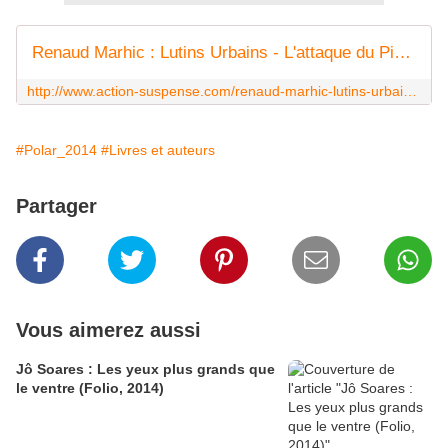
Renaud Marhic : Lutins Urbains - L'attaque du Pizz'Raptor (Éd.P'tit Louis, 2013) - Le blog de Claude LE NOCHER
http://www.action-suspense.com/renaud-marhic-lutins-urbains-%E2%80%93-l-attaque-du-pizz-raptor-%C3%89d.p-tit-louis-2013
#Polar_2014
#Livres et auteurs
Partager
Vous aimerez aussi
Jô Soares : Les yeux plus grands que
le ventre (Folio, 2014)