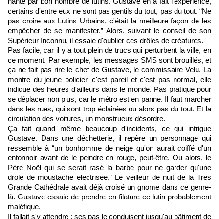
hanté par bon nombre de lutins. Gustave en a fait l'expérience,
certains d'entre eux ne sont pas gentils du tout, pas du tout. “Ne
pas croire aux Lutins Urbains, c'était la meilleure façon de les
empêcher de se manifester.” Alors, suivant le conseil de son
Supérieur Inconnu, il essaie d'oublier ces drôles de créatures.
Pas facile, car il y a tout plein de trucs qui perturbent la ville, en
ce moment. Par exemple, les messages SMS sont brouillés, et
ça ne fait pas rire le chef de Gustave, le commissaire Velu. La
montre du jeune policier, c'est pareil et c'est pas normal, elle
indique des heures d'ailleurs dans le monde. Pas pratique pour
se déplacer non plus, car le métro est en panne. Il faut marcher
dans les rues, qui sont trop éclairées ou alors pas du tout. Et la
circulation des voitures, un monstrueux désordre.
Ça fait quand même beaucoup d'incidents, ce qui intrigue
Gustave. Dans une déchetterie, il repère un personnage qui
ressemble à “un bonhomme de neige qu'on aurait coiffé d'un
entonnoir avant de le peindre en rouge, peut-être. Ou alors, le
Père Noël qui se serait rasé la barbe pour ne garder qu'une
drôle de moustache électrisée.” Le veilleur de nuit de la Très
Grande Cathédrale avait déjà croisé un gnome dans ce genre-
là. Gustave essaie de prendre en filature ce lutin probablement
maléfique.
Il fallait s'y attendre : ses pas le conduisent jusqu'au bâtiment de