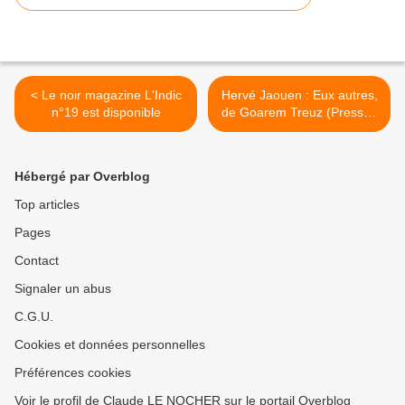
< Le noir magazine L'Indic
Hervé Jaouen : Eux autres,
n°19 est disponible
de Goarem Treuz (Presses
de la Cité, 2014) >
Hébergé par Overblog
Top articles
Pages
Contact
Signaler un abus
C.G.U.
Cookies et données personnelles
Préférences cookies
Voir le profil de Claude LE NOCHER sur le portail Overblog