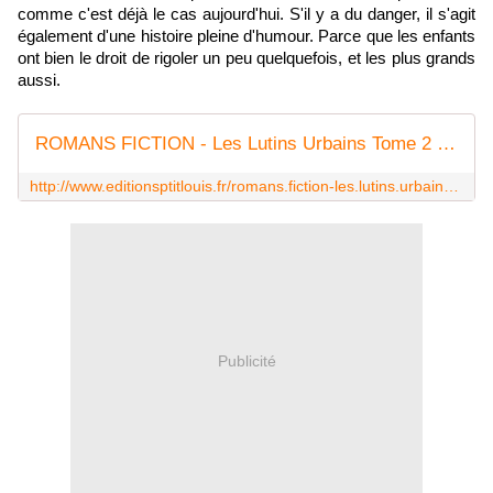
comme c'est déjà le cas aujourd'hui. S'il y a du danger, il s'agit
également d'une histoire pleine d'humour. Parce que les enfants
ont bien le droit de rigoler un peu quelquefois, et les plus grands
aussi.
ROMANS FICTION - Les Lutins Urbains Tome 2 : Le dossier Bug le Gnome
http://www.editionsptitlouis.fr/romans.fiction-les.lutins.urbains.tome.2+le.dossier.bug.le.gnome-P-235.html
Publicité