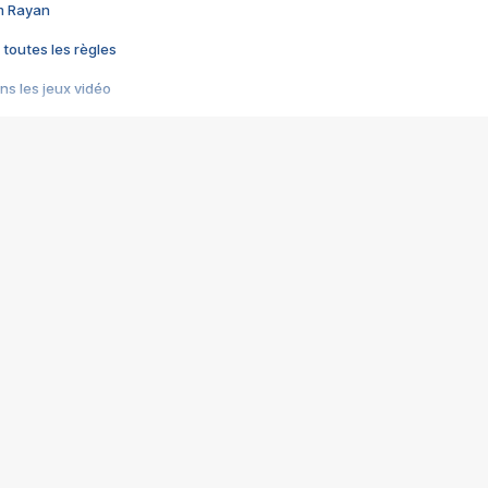
im Rayan
 toutes les règles
s les jeux vidéo
us choquant de Rockstar ? - Le scandale BULLY
e plus moche de Steam
du RÊVE tourne au CAUCHEMAR
pendant 8 heures
it… à tort
umiliés par un jeu vidéo
ire - Final Fantasy 8
ti un empire - Age of Empires
story DOFUS
tard, il crée l'un des pires jeux de tous les temps, MindsEye.