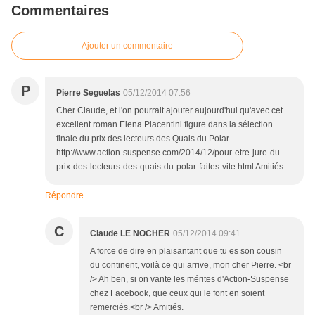
Commentaires
Ajouter un commentaire
P
Pierre Seguelas
05/12/2014 07:56
Cher Claude, et l'on pourrait ajouter aujourd'hui qu'avec cet
excellent roman Elena Piacentini figure dans la sélection
finale du prix des lecteurs des Quais du Polar.
http://www.action-suspense.com/2014/12/pour-etre-jure-du-
prix-des-lecteurs-des-quais-du-polar-faites-vite.html Amitiés
Répondre
C
Claude LE NOCHER
05/12/2014 09:41
A force de dire en plaisantant que tu es son cousin
du continent, voilà ce qui arrive, mon cher Pierre. <br
/> Ah ben, si on vante les mérites d'Action-Suspense
chez Facebook, que ceux qui le font en soient
remerciés.<br /> Amitiés.