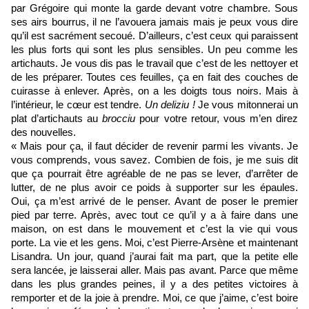
par Grégoire qui monte la garde devant votre chambre. Sous
ses airs bourrus, il ne l’avouera jamais mais je peux vous dire
qu’il est sacrément secoué. D’ailleurs, c’est ceux qui paraissent
les plus forts qui sont les plus sensibles. Un peu comme les
artichauts. Je vous dis pas le travail que c’est de les nettoyer et
de les préparer. Toutes ces feuilles, ça en fait des couches de
cuirasse à enlever. Après, on a les doigts tous noirs. Mais à
l’intérieur, le cœur est tendre.
Un deliziu !
Je vous mitonnerai un
plat d’artichauts au
brocciu
pour votre retour, vous m’en direz
des nouvelles.
« Mais pour ça, il faut décider de revenir parmi les vivants. Je
vous comprends, vous savez. Combien de fois, je me suis dit
que ça pourrait être agréable de ne pas se lever, d’arrêter de
lutter, de ne plus avoir ce poids à supporter sur les épaules.
Oui, ça m’est arrivé de le penser. Avant de poser le premier
pied par terre. Après, avec tout ce qu’il y a à faire dans une
maison, on est dans le mouvement et c’est la vie qui vous
porte. La vie et les gens. Moi, c’est Pierre-Arsène et maintenant
Lisandra. Un jour, quand j’aurai fait ma part, que la petite elle
sera lancée, je laisserai aller. Mais pas avant. Parce que même
dans les plus grandes peines, il y a des petites victoires à
remporter et de la joie à prendre. Moi, ce que j’aime, c’est boire