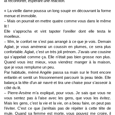
la réconforter, espérant une réaction.
« La vieille dame poussa un long soupir en découvrant la forme
menue et immobile.
–
Mais on pourrait en mettre quatre comme vous dans le même
lit !
Elle s’approcha et vint tapoter l’oreiller dont elle testa le
moelleux.
–
Mm, le confort ne s’est pas arrangé à ce que je vois. Demain
Aglaé, je vous amènerai un coussin en plumes, ce sera plus
confortable. Aglaé, c’est un très joli prénom. J’avais une cousine
qui s’appelait comme ça. Elle n’était pas bien grosse non plus.
Quand vous irez mieux, vous viendrez manger à la maison,
que je vous remplume un peu.
Par habitude, mémé Angèle passa sa main sur le front encore
enfantin et sentit un frissonnement parcourir la peau tiède. Elle
balança la tête d’un air navré et tira une chaise pour s’asseoir à
côté du lit.
–
Pierre-Arsène m’a expliqué, pour vous. Je sais que vous ne
vous sentez pas à l’aise avec les gens, que vous les évitez.
Mais les gens, c’est la vie et la vie, on a beau faire, on peut pas
l’éviter. C’est ce que j’arrêtais pas de répéter à cette tête de
mule. Quand sa femme est morte, vous pouvez me croire, il