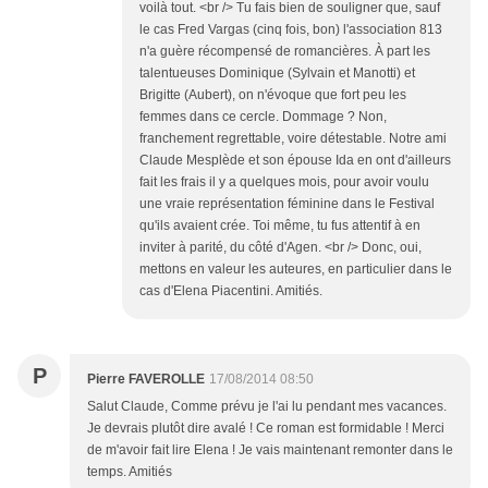
voilà tout. <br /> Tu fais bien de souligner que, sauf
le cas Fred Vargas (cinq fois, bon) l'association 813
n'a guère récompensé de romancières. À part les
talentueuses Dominique (Sylvain et Manotti) et
Brigitte (Aubert), on n'évoque que fort peu les
femmes dans ce cercle. Dommage ? Non,
franchement regrettable, voire détestable. Notre ami
Claude Mesplède et son épouse Ida en ont d'ailleurs
fait les frais il y a quelques mois, pour avoir voulu
une vraie représentation féminine dans le Festival
qu'ils avaient crée. Toi même, tu fus attentif à en
inviter à parité, du côté d'Agen. <br /> Donc, oui,
mettons en valeur les auteures, en particulier dans le
cas d'Elena Piacentini. Amitiés.
P
Pierre FAVEROLLE
17/08/2014 08:50
Salut Claude, Comme prévu je l'ai lu pendant mes vacances.
Je devrais plutôt dire avalé ! Ce roman est formidable ! Merci
de m'avoir fait lire Elena ! Je vais maintenant remonter dans le
temps. Amitiés