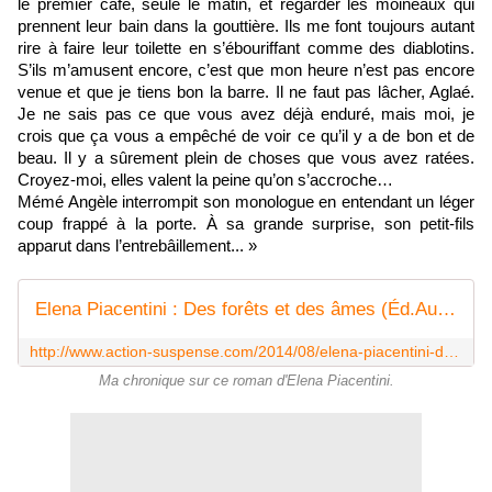
le premier café, seule le matin, et regarder les moineaux qui
prennent leur bain dans la gouttière. Ils me font toujours autant
rire à faire leur toilette en s’ébouriffant comme des diablotins.
S’ils m’amusent encore, c’est que mon heure n’est pas encore
venue et que je tiens bon la barre. Il ne faut pas lâcher, Aglaé.
Je ne sais pas ce que vous avez déjà enduré, mais moi, je
crois que ça vous a empêché de voir ce qu’il y a de bon et de
beau. Il y a sûrement plein de choses que vous avez ratées.
Croyez-moi, elles valent la peine qu’on s’accroche…
Mémé Angèle interrompit son monologue en entendant un léger
coup frappé à la porte. À sa grande surprise, son petit-fils
apparut dans l’entrebâillement... »
Elena Piacentini : Des forêts et des âmes (Éd.Au-delà du raisonnable, 2014) - Le blog de Claude LE NOCHER
http://www.action-suspense.com/2014/08/elena-piacentini-des-forets-et-des-ames-ed-au-dela-du-raisonnable-2014.html
Ma chronique sur ce roman d'Elena Piacentini.