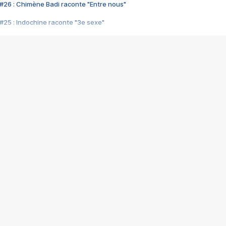
#26 : Chimène Badi raconte "Entre nous"
#25 : Indochine raconte "3e sexe"
#24 : Zaho raconte "C'est chelou"
#23 : Patrick Bruel raconte "Au café des délices"
#22 : Kyo raconte "Le chemin"
#21 : Nolwenn Leroy raconte "Cassé"
#20 : Patrick Hernandez raconte "Born to be alive"
#19 : Lorie raconte "Près de moi"
#18 : Michael Jones raconte "A nos actes manqués" (avec Jean-Jacque
#17 : Khaled raconte "Aïcha"
#16 : Corneille raconte "Parce qu'on vient de loin"
#15 : Indochine raconte "L'aventurier"
14 : Lorie raconte "Sur un air latino"