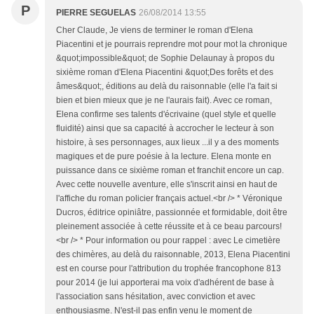
P
PIERRE SEGUELAS
26/08/2014 13:55
Cher Claude, Je viens de terminer le roman d'Elena
Piacentini et je pourrais reprendre mot pour mot la chronique
&quot;impossible&quot; de Sophie Delaunay à propos du
sixième roman d'Elena Piacentini &quot;Des forêts et des
âmes&quot;, éditions au delà du raisonnable (elle l'a fait si
bien et bien mieux que je ne l'aurais fait). Avec ce roman,
Elena confirme ses talents d'écrivaine (quel style et quelle
fluidité) ainsi que sa capacité à accrocher le lecteur à son
histoire, à ses personnages, aux lieux ...il y a des moments
magiques et de pure poésie à la lecture. Elena monte en
puissance dans ce sixième roman et franchit encore un cap.
Avec cette nouvelle aventure, elle s'inscrit ainsi en haut de
l'affiche du roman policier français actuel.<br /> * Véronique
Ducros, éditrice opiniâtre, passionnée et formidable, doit être
pleinement associée à cette réussite et à ce beau parcours!
<br /> * Pour information ou pour rappel : avec Le cimetière
des chimères, au delà du raisonnable, 2013, Elena Piacentini
est en course pour l'attribution du trophée francophone 813
pour 2014 (je lui apporterai ma voix d'adhérent de base à
l'association sans hésitation, avec conviction et avec
enthousiasme. N'est-il pas enfin venu le moment de