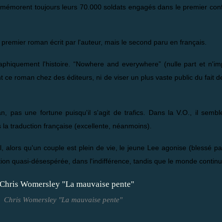
mmémorent toujours leurs 70.000 soldats engagés dans le premier confl
 premier roman écrit par l'auteur, mais le second paru en français.
iquement l'histoire. “Nowhere and everywhere” (nulle part et n'impo
 ce roman chez des éditeurs, ni de viser un plus vaste public du fait 
pas une fortune puisqu'il s'agit de trafics. Dans la V.O., il semble
 la traduction française (excellente, néanmoins).
 alors qu'un couple est plein de vie, le jeune Lee agonise (blessé pa
ion quasi-désespérée, dans l'indifférence, tandis que le monde continu
Chris Womersley "La mauvaise pente"