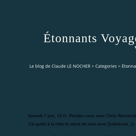
Étonnants Voyage
Le blog de Claude LE NOCHER
>
Categories
>
Étonna
Samedi 7 juin, 15 H. Rendez-vous avec Chris Womersley
J'ai quitté à la hâte le stand de mes amis Québécois, j'y r