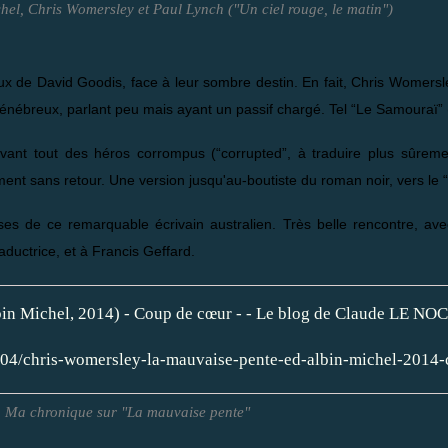
chel, Chris Womersley et Paul Lynch ("Un ciel rouge, le matin")
x de David Goodis, face à leur sombre destin. En fait, Chris Womersl
énébreux, parlant peu mais ayant un passif chargé. Tel “Le Samouraï” 
nt tout des héros corrompus (“corrupted”, à traduire plus sûrement
nt sans retour. Une version jusqu'au-boutiste du roman noir, vers le “d
ses de ce remarquable écrivain australien. Très belle rencontre, avec 
ductrice, et à Francis Geffard.
/04/chris-womersley-la-mauvaise-pente-ed-albin-michel-2014-
Ma chronique sur "La mauvaise pente"