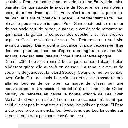
scolaires, Pete est tombé amoureux de la jeune Emily, admirable
pianiste. Ce qui suscite la jalousie de Roger et de ses violents
amis, du même lycée qu'elle. Emily n'est autre que la petite-fille
de Stan, et la fille du chef de la police. Ce dernier tient à l'œil Lee,
et cache peu son aversion pour Pete. Sans doute est-ce le retour
de son oncle sorti de prison, autant que cet épisode romantique,
qui incitent le garçon à se poser des questions sur ses propres
origines. Car il ne sait rien de son père. Pete reste en retrait vis-
à-vis du pasteur Barry, dont la croyance lui paraît excessive. Il se
demande pourquoi l'homme d'église a engagé une certaine Mrs
Adams, avec laquelle Pete fut intime à une récente époque.
De son côté, Lee s'est remis à boire quelque peu d'alcool, Helen
n'hésitant guère elle aussi à en abuser. Il a renoué avec un de
ses amis de jeunesse, le fêtard Speedy. Celui-ci le met en contact
avec Colin Gilmore, mais Lee n'a pas envie de s'associer aux
affaires louches de ce type, au risque de glisser sur une
mauvaise pente. Un accident mortel lié à un chantier de Clifton
Murray va remettre en cause la bonne volonté de Lee. Stan
Maitland est venu en aide à Lee en cette occasion, réalisant que
celui-ci n'est pas le monstre qu'il conduisit jadis en prison. Si Pete
a été proche de son oncle, les révélations que Lee lui confie sur
le passé ne seront pas sans conséquences...