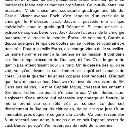
maternelle Marie sait calmer ces problèmes. Ce jour-là, dans une
brasserie, Vindo croise une séduisante quadragénaire blonde,
Carole. Vivant avenue Foch, c'est l'épouse d'un crack de la
chirurgie, le Professeur Jack Bauve. Il possède une clinique
spécialisée pour le gratin qu'il fréquente. Si cette activité lui
octroie de copieux bénéfices, Jack Bauve fait aussi de la chirurgie
humanitaire à travers le monde. Éprise de son mari, Carole a
depuis quelques temps des doutes sur sa fidélité, et voudrait être
rassurée. Pour trois mille Euros, elle charge Vindo de le surveiller.
Le jeune homme se sent à la hauteur de sa mission. Il doit dans
le même temps s'occuper de Gustavo, dit Tav. C'est le genre de
gamin pas attendrissant pour un rond. On le déteste dès qu'on le
voit, vu qu'on devine le sac d'embrouilles qu'il est capable de
créer. Dans le quartier, lui et ses copains sont redoutés. D'autant
que, farci de jeux vidéos, Gustavo s'est inventé un univers de SF.
Dans ses délires, il est le Captain Mglug, chassant les ennemis
Grunters. Traîner ce boulet n'enchante pas Vindo. Surtout que,
s'agissant d'une affaire qui nécessite espionnage et filature, le
môme prend vite son rôle très au sérieux. Le duo suit
discrètement la Jaguar du chirurgien, de sa clinique jusqu'à un
immeuble près duquel il se gare à la va-vite. Ça peut ressembler
à un rencard amoureux, à moins que ce soit l'appart' secret de
Jack Bauve, puisqu'il n'en repart pas du reste de la journée.