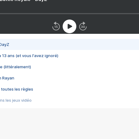
 DayZ
 a 13 ans (et vous l'avez ignoré)
e (littéralement)
im Rayan
 toutes les règles
s les jeux vidéo
us choquant de Rockstar ? - Le scandale BULLY
e plus moche de Steam
du RÊVE tourne au CAUCHEMAR