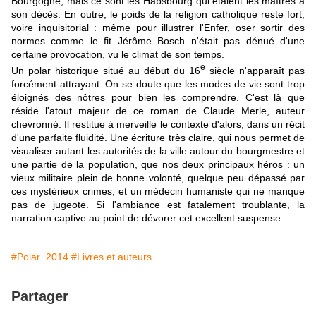
Bourgogne, mais ce sont les Habsbourg qui étaient les maîtres à
son décès. En outre, le poids de la religion catholique reste fort,
voire inquisitorial : même pour illustrer l'Enfer, oser sortir des
normes comme le fit Jérôme Bosch n'était pas dénué d'une
certaine provocation, vu le climat de son temps.
e
Un polar historique situé au début du 16
siècle n'apparaît pas
forcément attrayant. On se doute que les modes de vie sont trop
éloignés des nôtres pour bien les comprendre. C'est là que
réside l'atout majeur de ce roman de Claude Merle, auteur
chevronné. Il restitue à merveille le contexte d'alors, dans un récit
d'une parfaite fluidité. Une écriture très claire, qui nous permet de
visualiser autant les autorités de la ville autour du bourgmestre et
une partie de la population, que nos deux principaux héros : un
vieux militaire plein de bonne volonté, quelque peu dépassé par
ces mystérieux crimes, et un médecin humaniste qui ne manque
pas de jugeote. Si l'ambiance est fatalement troublante, la
narration captive au point de dévorer cet excellent suspense.
#Polar_2014
#Livres et auteurs
Partager