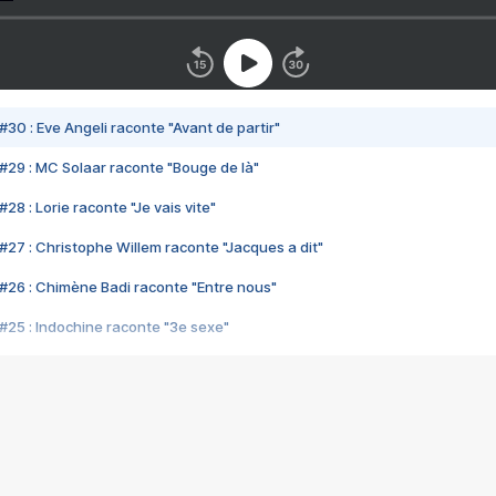
#30 : Eve Angeli raconte "Avant de partir"
#29 : MC Solaar raconte "Bouge de là"
28 : Lorie raconte "Je vais vite"
#27 : Christophe Willem raconte "Jacques a dit"
#26 : Chimène Badi raconte "Entre nous"
#25 : Indochine raconte "3e sexe"
#24 : Zaho raconte "C'est chelou"
#23 : Patrick Bruel raconte "Au café des délices"
#22 : Kyo raconte "Le chemin"
#21 : Nolwenn Leroy raconte "Cassé"