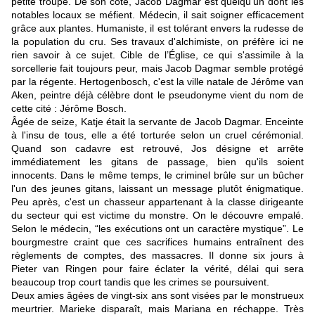
petite troupe. De son côté, Jacob Dagmar est quelqu'un dont les
notables locaux se méfient. Médecin, il sait soigner efficacement
grâce aux plantes. Humaniste, il est tolérant envers la rudesse de
la population du cru. Ses travaux d'alchimiste, on préfère ici ne
rien savoir à ce sujet. Cible de l’Église, ce qui s'assimile à la
sorcellerie fait toujours peur, mais Jacob Dagmar semble protégé
par la régente. Hertogenbosch, c'est la ville natale de Jérôme van
Aken, peintre déjà célèbre dont le pseudonyme vient du nom de
cette cité : Jérôme Bosch.
Âgée de seize, Katje était la servante de Jacob Dagmar. Enceinte
à l'insu de tous, elle a été torturée selon un cruel cérémonial.
Quand son cadavre est retrouvé, Jos désigne et arrête
immédiatement les gitans de passage, bien qu'ils soient
innocents. Dans le même temps, le criminel brûle sur un bûcher
l'un des jeunes gitans, laissant un message plutôt énigmatique.
Peu après, c'est un chasseur appartenant à la classe dirigeante
du secteur qui est victime du monstre. On le découvre empalé.
Selon le médecin, “les exécutions ont un caractère mystique”. Le
bourgmestre craint que ces sacrifices humains entraînent des
règlements de comptes, des massacres. Il donne six jours à
Pieter van Ringen pour faire éclater la vérité, délai qui sera
beaucoup trop court tandis que les crimes se poursuivent.
Deux amies âgées de vingt-six ans sont visées par le monstrueux
meurtrier. Marieke disparaît, mais Mariana en réchappe. Très