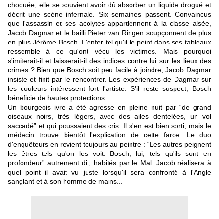
choquée, elle se souvient avoir dû absorber un liquide drogué et
décrit une scène infernale. Six semaines passent. Convaincus
que l'assassin et ses acolytes appartiennent à la classe aisée,
Jacob Dagmar et le bailli Pieter van Ringen soupçonnent de plus
en plus Jérôme Bosch. L'enfer tel qu'il le peint dans ses tableaux
ressemble à ce qu'ont vécu les victimes. Mais pourquoi
s'imiterait-il et laisserait-il des indices contre lui sur les lieux des
crimes ? Bien que Bosch soit peu facile à joindre, Jacob Dagmar
insiste et finit par le rencontrer. Les expériences de Dagmar sur
les couleurs intéressent fort l'artiste. S'il reste suspect, Bosch
bénéficie de hautes protections.
Un bourgeois ivre a été agresse en pleine nuit par “de grand
oiseaux noirs, très légers, avec des ailes dentelées, un vol
saccadé” et qui poussaient des cris. Il s'en est bien sorti, mais le
médecin trouve bientôt l'explication de cette farce. Le duo
d'enquêteurs en revient toujours au peintre : “Les autres peignent
les êtres tels qu'on les voit. Bosch, lui, tels qu'ils sont en
profondeur” autrement dit, habités par le Mal. Jacob réalisera à
quel point il avait vu juste lorsqu'il sera confronté à l'Angle
sanglant et à son homme de mains...