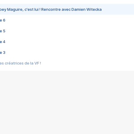
bey Maguire, c'est lui ! Rencontre avec Damien Witecka
e 6
e 5
e 4
e 3
s créatrices de la VF !
e 2
e 1
e Mektoub My Love arrive enfin ! Rencontre avec Shaïn Boumedine et Sal
i : après Toni en famille
elle réalise le bouleversant Dites lui que je l'aime
ais ! Rencontre autour de Vie privée de Rebecca Zlotowski