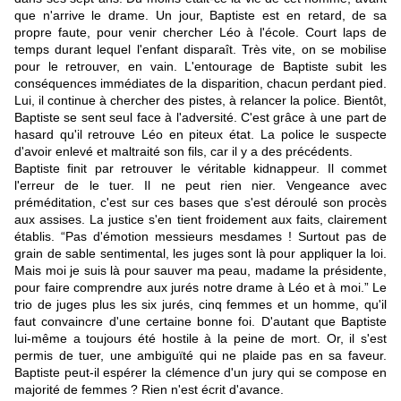
que n'arrive le drame. Un jour, Baptiste est en retard, de sa
propre faute, pour venir chercher Léo à l'école. Court laps de
temps durant lequel l'enfant disparaît. Très vite, on se mobilise
pour le retrouver, en vain. L'entourage de Baptiste subit les
conséquences immédiates de la disparition, chacun perdant pied.
Lui, il continue à chercher des pistes, à relancer la police. Bientôt,
Baptiste se sent seul face à l'adversité. C'est grâce à une part de
hasard qu'il retrouve Léo en piteux état. La police le suspecte
d'avoir enlevé et maltraité son fils, car il y a des précédents.
Baptiste finit par retrouver le véritable kidnappeur. Il commet
l'erreur de le tuer. Il ne peut rien nier. Vengeance avec
préméditation, c'est sur ces bases que s'est déroulé son procès
aux assises. La justice s'en tient froidement aux faits, clairement
établis. “Pas d'émotion messieurs mesdames ! Surtout pas de
grain de sable sentimental, les juges sont là pour appliquer la loi.
Mais moi je suis là pour sauver ma peau, madame la présidente,
pour faire comprendre aux jurés notre drame à Léo et à moi.” Le
trio de juges plus les six jurés, cinq femmes et un homme, qu'il
faut convaincre d'une certaine bonne foi. D'autant que Baptiste
lui-même a toujours été hostile à la peine de mort. Or, il s'est
permis de tuer, une ambiguïté qui ne plaide pas en sa faveur.
Baptiste peut-il espérer la clémence d'un jury qui se compose en
majorité de femmes ? Rien n'est écrit d'avance.