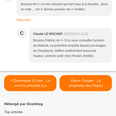
Bonjour<br /> Un bon résumé qui met l'eau à la bouche , alors
on note.....<br /> Bonne journée.<br /> Amitiés.
Répondre
C
Claude LE NOCHER
25/02/2014 11:01
Bonjour Patrick,<br /> Si tu veux connaître l'univers
de Mallock, sa première enquête &quot;Les visages
de Dieu&quot;, édition entièrement revue par
l'auteur, vient de sortir chez Pocket. Amitiés.
< Dominique D.Viau : La
Glenn Cooper : La
mort la précède (Le
prophétie des Papes
Masque, 2003)
(Pocket, 2014) >
Hébergé par Overblog
Top articles