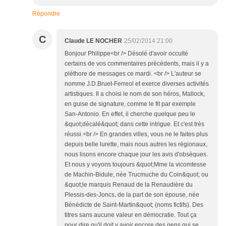
Répondre
C
Claude LE NOCHER
25/02/2014 21:00
Bonjour Philippe<br /> Désolé d'avoir occulté
certains de vos commentaires précédents, mais il y a
pléthore de messages ce mardi. <br /> L'auteur se
nomme J.D.Bruet-Ferreol et exerce diverses activités
artistiques. Il a choisi le nom de son héros, Mallock,
en guise de signature, comme le fit par exemple
San-Antonio. En effet, il cherche quelque peu le
&quot;décalé&quot; dans cette intrigue. Et c'est très
réussi.<br /> En grandes villes, vous ne le faites plus
depuis belle lurette, mais nous autres les régionaux,
nous lisons encore chaque jour les avis d'obsèques.
Et nous y voyons toujours &quot;Mme la vicomtesse
de Machin-Bidule, née Trucmuche du Coin&quot; ou
&quot;le marquis Renaud de la Renaudière du
Plessis-des-Joncs, de la part de son épouse, née
Bénédicte de Saint-Martin&quot; (noms fictifs). Des
titres sans aucune valeur en démocratie. Tout ça
pour dire qu'il doit y avoir encore des gens qui se