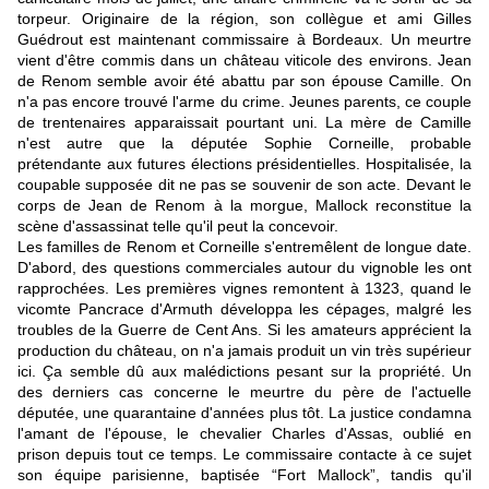
torpeur. Originaire de la région, son collègue et ami Gilles
Guédrout est maintenant commissaire à Bordeaux. Un meurtre
vient d'être commis dans un château viticole des environs. Jean
de Renom semble avoir été abattu par son épouse Camille. On
n'a pas encore trouvé l'arme du crime. Jeunes parents, ce couple
de trentenaires apparaissait pourtant uni. La mère de Camille
n'est autre que la députée Sophie Corneille, probable
prétendante aux futures élections présidentielles. Hospitalisée, la
coupable supposée dit ne pas se souvenir de son acte. Devant le
corps de Jean de Renom à la morgue, Mallock reconstitue la
scène d'assassinat telle qu'il peut la concevoir.
Les familles de Renom et Corneille s'entremêlent de longue date.
D'abord, des questions commerciales autour du vignoble les ont
rapprochées. Les premières vignes remontent à 1323, quand le
vicomte Pancrace d'Armuth développa les cépages, malgré les
troubles de la Guerre de Cent Ans. Si les amateurs apprécient la
production du château, on n'a jamais produit un vin très supérieur
ici. Ça semble dû aux malédictions pesant sur la propriété. Un
des derniers cas concerne le meurtre du père de l'actuelle
députée, une quarantaine d'années plus tôt. La justice condamna
l'amant de l'épouse, le chevalier Charles d'Assas, oublié en
prison depuis tout ce temps. Le commissaire contacte à ce sujet
son équipe parisienne, baptisée “Fort Mallock”, tandis qu'il