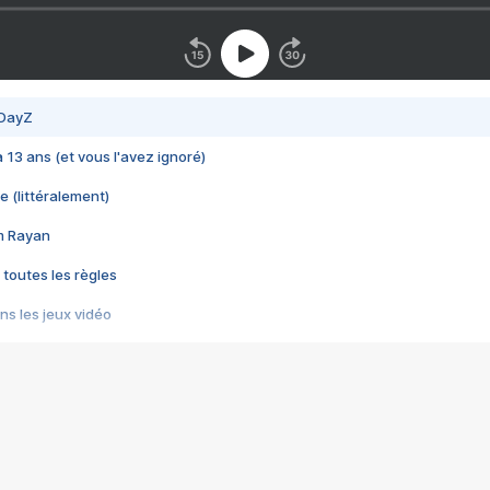
 DayZ
 a 13 ans (et vous l'avez ignoré)
e (littéralement)
im Rayan
 toutes les règles
s les jeux vidéo
us choquant de Rockstar ? - Le scandale BULLY
e plus moche de Steam
du RÊVE tourne au CAUCHEMAR
pendant 8 heures