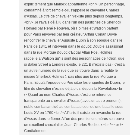
explicitement que Mallock appartienne.<br /> Un personnage,
condamné à tort semble-t-il, s'appelle le chevalier Charles
d'Assas. Le titre de chevalier n'existe plus depuis longtemps.
<br /> Je l'avais déjà lu dans l'un des pastiches de Sherlock
Holmes par René Réouven, où Holmes et Watson partent
pour Paris envoyés par leur créateur Arthur Conan Doyle
rencontrer le chevalier Auguste Dupin à son époque dans le
Paris de 1841 et intervenir dans le &quot; Double assassinat
dans la rue Morgue &quot; d'Edgar Allan Poe. Holmes
rappelle à Watson qu'ils sont des personnages de fiction, que
si Baker Street à Londres existe, le 221 B n'existe pas ( c'est à
un autre numéro de la rue que se trouve dans la réalité le
musée Sherlock Holmes ), pas plus que la rue Morgue à
Paris. Et qu'à l'époque où Poe situe les enquêtes de Dupin, le
titre de chevalier n'existe déjà plus, depuis la Révolution.<br
/> Quant au nom Charles d'Assas, c'est une référence
transparente au chevalier d'Assas ( avec un autre prénom ),
noble combattant tué au combat au cours d'une bataille sous
Louis XV en 1760.<br /> A Paris, il existe en revanche la rue
d'Assas dans le 6ème. A l'un des premiers numéros se trouve
un excellent chocolatier, Jean-Charles Rochoux.<br /> <br />
Cordialement