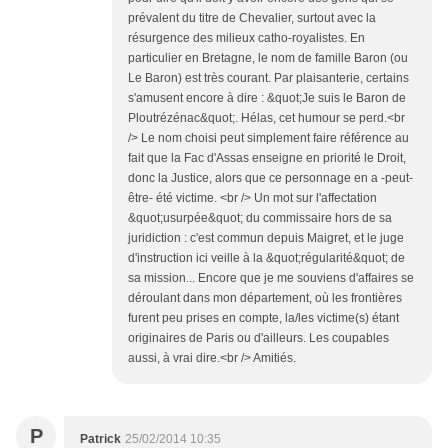
prévalent du titre de Chevalier, surtout avec la
résurgence des milieux catho-royalistes. En
particulier en Bretagne, le nom de famille Baron (ou
Le Baron) est très courant. Par plaisanterie, certains
s'amusent encore à dire : &quot;Je suis le Baron de
Ploutrézénac&quot;. Hélas, cet humour se perd.<br
/> Le nom choisi peut simplement faire référence au
fait que la Fac d'Assas enseigne en priorité le Droit,
donc la Justice, alors que ce personnage en a -peut-
être- été victime. <br /> Un mot sur l'affectation
&quot;usurpée&quot; du commissaire hors de sa
juridiction : c'est commun depuis Maigret, et le juge
d'instruction ici veille à la &quot;régularité&quot; de
sa mission... Encore que je me souviens d'affaires se
déroulant dans mon département, où les frontières
furent peu prises en compte, la/les victime(s) étant
originaires de Paris ou d'ailleurs. Les coupables
aussi, à vrai dire.<br /> Amitiés.
P
Patrick
25/02/2014 10:35