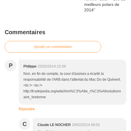
Commentaires
Ajouter un commentaire
P
Philippe
25/02/2014 23:39
Non, en fin de compte, la cour d'assises a écarté la
responsabilité de l'ARB dans l'attentat du Mac Do de Quévert.
<br /> <br />
http://fr.wikipedia.org/wiki/Arm%C3%A9e_r%C3%A9volutionn
aire_bretonne
Répondre
C
Claude LE NOCHER
26/02/2014 06:02