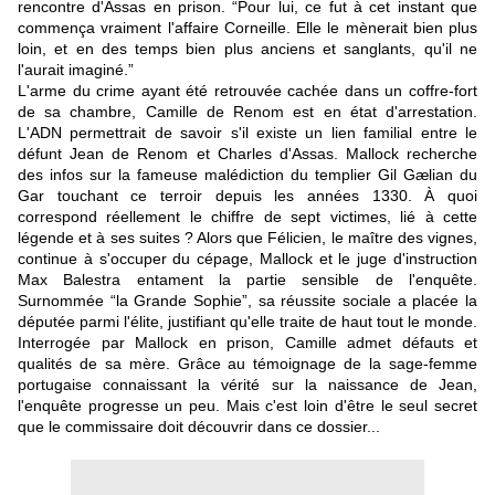
rencontre d'Assas en prison. “Pour lui, ce fut à cet instant que
commença vraiment l'affaire Corneille. Elle le mènerait bien plus
loin, et en des temps bien plus anciens et sanglants, qu'il ne
l'aurait imaginé.”
L'arme du crime ayant été retrouvée cachée dans un coffre-fort
de sa chambre, Camille de Renom est en état d'arrestation.
L'ADN permettrait de savoir s'il existe un lien familial entre le
défunt Jean de Renom et Charles d'Assas. Mallock recherche
des infos sur la fameuse malédiction du templier Gil Gælian du
Gar touchant ce terroir depuis les années 1330. À quoi
correspond réellement le chiffre de sept victimes, lié à cette
légende et à ses suites ? Alors que Félicien, le maître des vignes,
continue à s'occuper du cépage, Mallock et le juge d'instruction
Max Balestra entament la partie sensible de l'enquête.
Surnommée “la Grande Sophie”, sa réussite sociale a placée la
députée parmi l'élite, justifiant qu'elle traite de haut tout le monde.
Interrogée par Mallock en prison, Camille admet défauts et
qualités de sa mère. Grâce au témoignage de la sage-femme
portugaise connaissant la vérité sur la naissance de Jean,
l'enquête progresse un peu. Mais c'est loin d'être le seul secret
que le commissaire doit découvrir dans ce dossier...