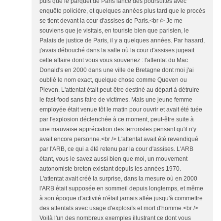
puis que le parquet de Paris lance des poursuites avec
enquête policière, et quelques années plus tard que le procès
se tient devant la cour d'assises de Paris.<br /> Je me
souviens que je visitais, en touriste bien que parisien, le
Palais de justice de Paris, il y a quelques années. Par hasard,
j'avais débouché dans la salle où la cour d'assises jugeait
cette affaire dont vous vous souvenez : l'attentat du Mac
Donald's en 2000 dans une ville de Bretagne dont moi j'ai
oublié le nom exact, quelque chose comme Queven ou
Pleven. L'attentat était peut-être destiné au départ à détruire
le fast-food sans faire de victimes. Mais une jeune femme
employée était venue tôt le matin pour ouvrir et avait été tuée
par l'explosion déclenchée à ce moment, peut-être suite à
une mauvaise appréciation des terroristes pensant qu'il n'y
avait encore personne.<br /> L'attentat avait été revendiqué
par l'ARB, ce qui a été retenu par la cour d'assises. L'ARB
étant, vous le savez aussi bien que moi, un mouvement
autonomiste breton existant depuis les années 1970.
L'attentat avait créé la surprise, dans la mesure où en 2000
l'ARB était supposée en sommeil depuis longtemps, et même
à son époque d'activité n'était jamais allée jusqu'à commettre
des attentats avec usage d'explosifs et mort d'homme.<br />
Voilà l'un des nombreux exemples illustrant ce dont vous