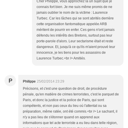
Cher Philippe, vous approchez là un sujet que je
connais fort bien. Je me suis même promis de ne
jamais oublier le nom de la victime : Laurence
Turbec. Car les lâches qui se sont abrités derrière
cette organisation fantomatique appelée ARB
méritent de pourrir en enfer. Ces gens n'ont jamais
défendu les intérêts des Bretons, surtout pas leur
porte-parole d'alors. Leur sectarisme était et reste
dangereux. Et, jusqu'à ce qu'ils m'aient prouvé leur
innocence, je les tiens pour les assassins de
Laurence Turbec.<br /> Amitiés.
P
Philippe
25/02/2014 23:29
Précisons, et c'est une question de droit, de procédure
pénale, qu'en matière de crimes terroristes, c'est le parquet de
Paris, et donc la justice et la police de Paris, qui sont
compétents, et non pas ceux du lieu où l'attentat ou sa
préparation, même ratée, ont été commis.<br /> Le sachant, il
n'y a pas lieu de s'étonner quand on apprend aux
informations que tel acte terroriste a eu lieu dans telle région,