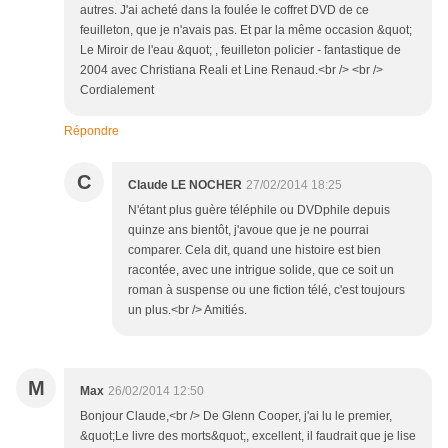
autres. J'ai acheté dans la foulée le coffret DVD de ce
feuilleton, que je n'avais pas. Et par la même occasion &quot;
Le Miroir de l'eau &quot; , feuilleton policier - fantastique de
2004 avec Christiana Reali et Line Renaud.<br /> <br />
Cordialement
Répondre
C
Claude LE NOCHER
27/02/2014 18:25
N'étant plus guère téléphile ou DVDphile depuis
quinze ans bientôt, j'avoue que je ne pourrai
comparer. Cela dit, quand une histoire est bien
racontée, avec une intrigue solide, que ce soit un
roman à suspense ou une fiction télé, c'est toujours
un plus.<br /> Amitiés.
M
Max
26/02/2014 12:50
Bonjour Claude,<br /> De Glenn Cooper, j'ai lu le premier,
&quot;Le livre des morts&quot;, excellent, il faudrait que je lise