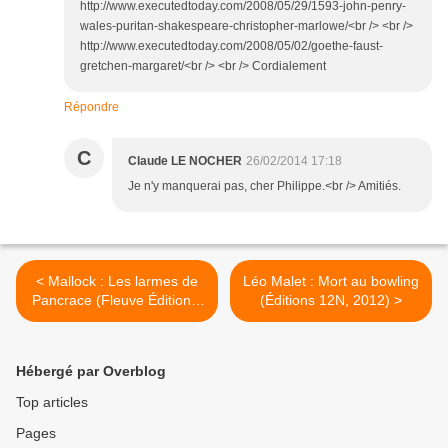
http://www.executedtoday.com/2008/05/29/1593-john-penry-
wales-puritan-shakespeare-christopher-marlowe/<br /> <br />
http://www.executedtoday.com/2008/05/02/goethe-faust-
gretchen-margaret/<br /> <br /> Cordialement
Répondre
C
Claude LE NOCHER
26/02/2014 17:18
Je n'y manquerai pas, cher Philippe.<br /> Amitiés.
< Mallock : Les larmes de
Léo Malet : Mort au bowling
Pancrace (Fleuve Éditions,
(Éditions 12N, 2012) >
2014)
Hébergé par Overblog
Top articles
Pages