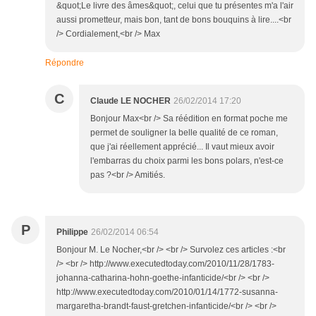
&quot;Le livre des âmes&quot;, celui que tu présentes m'a l'air
aussi prometteur, mais bon, tant de bons bouquins à lire....<br
/> Cordialement,<br /> Max
Répondre
C
Claude LE NOCHER
26/02/2014 17:20
Bonjour Max<br /> Sa réédition en format poche me
permet de souligner la belle qualité de ce roman,
que j'ai réellement apprécié... Il vaut mieux avoir
l'embarras du choix parmi les bons polars, n'est-ce
pas ?<br /> Amitiés.
P
Philippe
26/02/2014 06:54
Bonjour M. Le Nocher,<br /> <br /> Survolez ces articles :<br
/> <br /> http://www.executedtoday.com/2010/11/28/1783-
johanna-catharina-hohn-goethe-infanticide/<br /> <br />
http://www.executedtoday.com/2010/01/14/1772-susanna-
margaretha-brandt-faust-gretchen-infanticide/<br /> <br />