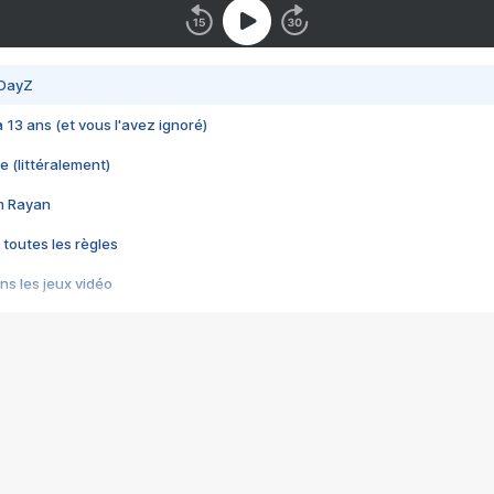
 DayZ
 a 13 ans (et vous l'avez ignoré)
e (littéralement)
im Rayan
 toutes les règles
s les jeux vidéo
us choquant de Rockstar ? - Le scandale BULLY
e plus moche de Steam
du RÊVE tourne au CAUCHEMAR
pendant 8 heures
it… à tort