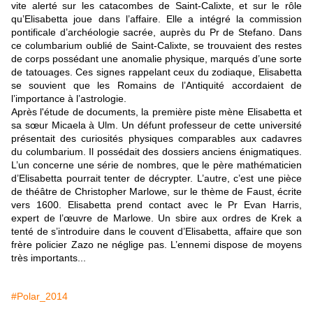
vite alerté sur les catacombes de Saint-Calixte, et sur le rôle
qu’Elisabetta joue dans l’affaire. Elle a intégré la commission
pontificale d’archéologie sacrée, auprès du Pr de Stefano. Dans
ce columbarium oublié de Saint-Calixte, se trouvaient des restes
de corps possédant une anomalie physique, marqués d’une sorte
de tatouages. Ces signes rappelant ceux du zodiaque, Elisabetta
se souvient que les Romains de l’Antiquité accordaient de
l’importance à l’astrologie.
Après l'étude de documents, la première piste mène Elisabetta et
sa sœur Micaela à Ulm. Un défunt professeur de cette université
présentait des curiosités physiques comparables aux cadavres
du columbarium. Il possédait des dossiers anciens énigmatiques.
L’un concerne une série de nombres, que le père mathématicien
d’Elisabetta pourrait tenter de décrypter. L’autre, c’est une pièce
de théâtre de Christopher Marlowe, sur le thème de Faust, écrite
vers 1600. Elisabetta prend contact avec le Pr Evan Harris,
expert de l’œuvre de Marlowe. Un sbire aux ordres de Krek a
tenté de s’introduire dans le couvent d’Elisabetta, affaire que son
frère policier Zazo ne néglige pas. L’ennemi dispose de moyens
très importants...
#Polar_2014