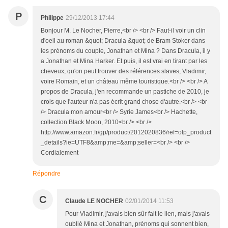
P
Philippe
29/12/2013 17:44
Bonjour M. Le Nocher, Pierre,<br /> <br /> Faut-il voir un clin
d'oeil au roman &quot; Dracula &quot; de Bram Stoker dans
les prénoms du couple, Jonathan et Mina ? Dans Dracula, il y
a Jonathan et Mina Harker. Et puis, il est vrai en tirant par les
cheveux, qu'on peut trouver des références slaves, Vladimir,
voire Romain, et un château même touristique.<br /> <br /> A
propos de Dracula, j'en recommande un pastiche de 2010, je
crois que l'auteur n'a pas écrit grand chose d'autre.<br /> <br
/> Dracula mon amour<br /> Syrie James<br /> Hachette,
collection Black Moon, 2010<br /> <br />
http://www.amazon.fr/gp/product/2012020836/ref=olp_product
_details?ie=UTF8&amp;me=&amp;seller=<br /> <br />
Cordialement
Répondre
C
Claude LE NOCHER
02/01/2014 11:53
Pour Vladimir, j'avais bien sûr fait le lien, mais j'avais
oublié Mina et Jonathan, prénoms qui sonnent bien,