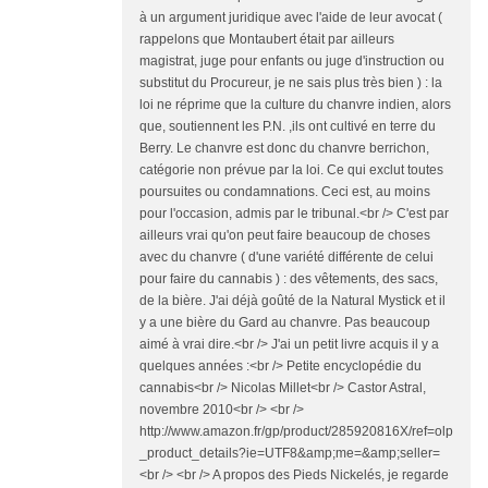
à un argument juridique avec l'aide de leur avocat (
rappelons que Montaubert était par ailleurs
magistrat, juge pour enfants ou juge d'instruction ou
substitut du Procureur, je ne sais plus très bien ) : la
loi ne réprime que la culture du chanvre indien, alors
que, soutiennent les P.N. ,ils ont cultivé en terre du
Berry. Le chanvre est donc du chanvre berrichon,
catégorie non prévue par la loi. Ce qui exclut toutes
poursuites ou condamnations. Ceci est, au moins
pour l'occasion, admis par le tribunal.<br /> C'est par
ailleurs vrai qu'on peut faire beaucoup de choses
avec du chanvre ( d'une variété différente de celui
pour faire du cannabis ) : des vêtements, des sacs,
de la bière. J'ai déjà goûté de la Natural Mystick et il
y a une bière du Gard au chanvre. Pas beaucoup
aimé à vrai dire.<br /> J'ai un petit livre acquis il y a
quelques années :<br /> Petite encyclopédie du
cannabis<br /> Nicolas Millet<br /> Castor Astral,
novembre 2010<br /> <br />
http://www.amazon.fr/gp/product/285920816X/ref=olp
_product_details?ie=UTF8&amp;me=&amp;seller=
<br /> <br /> A propos des Pieds Nickelés, je regarde