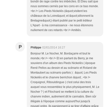
bondir de rage contre les imbéciles. Et Dieu sait que
nous sommes cernés par les cons en ce bas monde.
<br /> Les Pieds Nickelés (&quot;visitent les
châteaux de la Loire&quot; et &quot;sillonnent la
Bretagne&quot;) étant publié par le petit éditeur
L'Apart - à ma connaissance - ne nous étonnons
nullement de ces retards.<br /> Amitiés.
P
Philippe
02/01/2014 16:27
Bonjour M. Le Nocher, M. Bordaçarre et tout le
monde,<br /> <br /> Et en parlant du Berry, je me
souviens d'un album des Pieds Nickelés ( époque
René Pellos au dessin et au scénario et Roland de
Montaubert au scénario parfois ) : &quot; Les Pieds
Nickelés et le chanvre berrichon &quot; .<br />
Croquignol, Ribouldingue ( c'est celui des trois
auquel vous ressemblez le plus physiquement, M. Le
Nocher ? ) et Filochard se mettent à la culture du
chanvre indien, autrement dit le cannabis. Bien sûr
illégale à l'époque comme aujourd'hui jusqu'à
nouvel ordre. Ils parviennent à se tirer d'affaire grâce