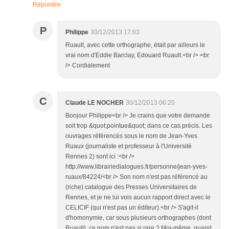
Répondre
P
Philippe
30/12/2013 17:03
Ruault, avec cette orthographe, était par ailleurs le
vrai nom d'Eddie Barclay, Edouard Ruault.<br /> <br
/> Cordialement
C
Claude LE NOCHER
30/12/2013 06:20
Bonjour Philippe<br /> Je crains que votre demande
soit trop &quot;pointue&quot; dans ce cas précis. Les
ouvrages référencés sous le nom de Jean-Yves
Ruaux (journaliste et professeur à l'Université
Rennes 2) sont ici :<br />
http://www.librairiedialogues.fr/personne/jean-yves-
ruaux/84224/<br /> Son nom n'est pas référencé au
(riche) catalogue des Presses Universitaires de
Rennes, et je ne lui vois aucun rapport direct avec le
CELICIF (qui n'est pas un éditeur).<br /> S'agit-il
d'homonymie, car sous plusieurs orthographes (dont
Ruault), ce nom n'est pas si rare ? Moi-même, quand