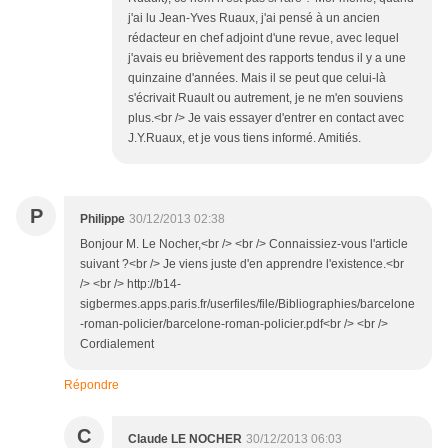
j'ai lu Jean-Yves Ruaux, j'ai pensé à un ancien
rédacteur en chef adjoint d'une revue, avec lequel
j'avais eu brièvement des rapports tendus il y a une
quinzaine d'années. Mais il se peut que celui-là
s'écrivait Ruault ou autrement, je ne m'en souviens
plus.<br /> Je vais essayer d'entrer en contact avec
J.Y.Ruaux, et je vous tiens informé. Amitiés.
P
Philippe
30/12/2013 02:38
Bonjour M. Le Nocher,<br /> <br /> Connaissiez-vous l'article
suivant ?<br /> Je viens juste d'en apprendre l'existence.<br
/> <br /> http://b14-
sigbermes.apps.paris.fr/userfiles/file/Bibliographies/barcelone
-roman-policier/barcelone-roman-policier.pdf<br /> <br />
Cordialement
Répondre
C
Claude LE NOCHER
30/12/2013 06:03