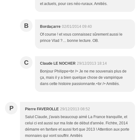
et actuels, pour ces néo-ruraux. Amitiés.
B
Bordaçarre
02/01/2014 09:40
Of course ! et vous connaissez sûrement aussi le
prince Vlad ?.... bonne lecture. OB.
C
Claude LE NOCHER
29/12/2013 18:14
Bonjour Philippe<br /> Je ne me souvenais plus de
ça, mais il y a bien quelque chose de vampirique
dans cette histoire passionnante.<br /> Amitiés.
P
Pierre FAVEROLLE
29/12/2013 08:52
Salut Claude, j'avais beaucoup aimé La France tranquille, et
celui ci est aussi sur ma liste de début d'année. Fichtre, 2014
démarre en fanfare et aussi fort que 2013 ! Attention aux porte
monnaies qui vont souffrir. Amitiés