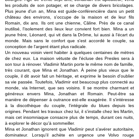
les produits de son potager, et se charge de divers bricolages.
Plus jeune d'un an, Mina est guide-conférencière dans un petit
château des environs, s'occupe de la maison et de leur fils
Romain, dix ans. Ils ont une chienne, Câline. Près de ce canal
inutilisé, l'isolement des lieux leur convient fort bien. Mina a un
jeune frère, Léonard, qui vit dans la Drôme, lui aussi à l'écart du
monde. Mais sans le confort que s'est accordé le couple, sa
conception de l'argent étant plus radicale.
Un nouveau voisin vient habiter à quelques centaines de mètres
de chez eux. La maison vétuste de l'écluse des Presles sera à
son tour à rénover. Vladimir Martin porte le même nom de famille,
très courant, que Mina et Jonathan. À peine plus vieux que le
couple, il dit avoir fait un héritage, et exprime le besoin d'oublier
sa vie passée. Toutefois, Vladimir est beaucoup plus connecté au
monde, via Internet, que ses voisins. Il se montre charmant et
généreux envers Mina, Jonathan et Romain. Peut-être sa
manière de dépenser à outrance est-elle exagérée. Il s'intéresse
à la discothèque du couple, l'intégrale du blues depuis les
origines. Pendant les travaux chez lui, il s'installe chez les Martin,
mais cet insomniaque consacre plus de temps, durant ces nuits,
à explorer le décor qu'à sommeiller.
Mina et Jonathan ignorent que Vladimir peut s'avérer autoritaire,
dominateur. Lorsqu'il achète en urgence une Volvo rouge