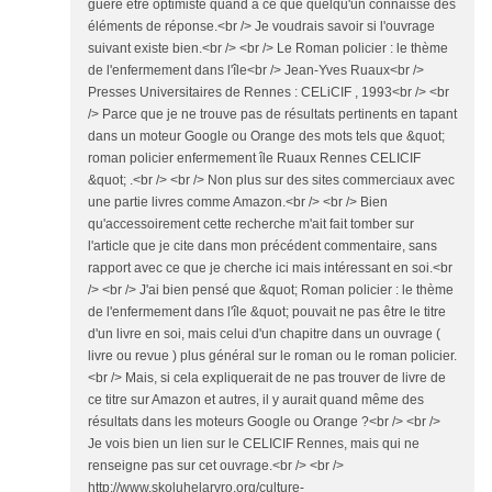
guère être optimiste quand à ce que quelqu'un connaisse des
éléments de réponse.<br /> Je voudrais savoir si l'ouvrage
suivant existe bien.<br /> <br /> Le Roman policier : le thème
de l'enfermement dans l'île<br /> Jean-Yves Ruaux<br />
Presses Universitaires de Rennes : CELiCIF , 1993<br /> <br
/> Parce que je ne trouve pas de résultats pertinents en tapant
dans un moteur Google ou Orange des mots tels que &quot;
roman policier enfermement île Ruaux Rennes CELICIF
&quot; .<br /> <br /> Non plus sur des sites commerciaux avec
une partie livres comme Amazon.<br /> <br /> Bien
qu'accessoirement cette recherche m'ait fait tomber sur
l'article que je cite dans mon précédent commentaire, sans
rapport avec ce que je cherche ici mais intéressant en soi.<br
/> <br /> J'ai bien pensé que &quot; Roman policier : le thème
de l'enfermement dans l'île &quot; pouvait ne pas être le titre
d'un livre en soi, mais celui d'un chapitre dans un ouvrage (
livre ou revue ) plus général sur le roman ou le roman policier.
<br /> Mais, si cela expliquerait de ne pas trouver de livre de
ce titre sur Amazon et autres, il y aurait quand même des
résultats dans les moteurs Google ou Orange ?<br /> <br />
Je vois bien un lien sur le CELICIF Rennes, mais qui ne
renseigne pas sur cet ouvrage.<br /> <br />
http://www.skoluhelarvro.org/culture-