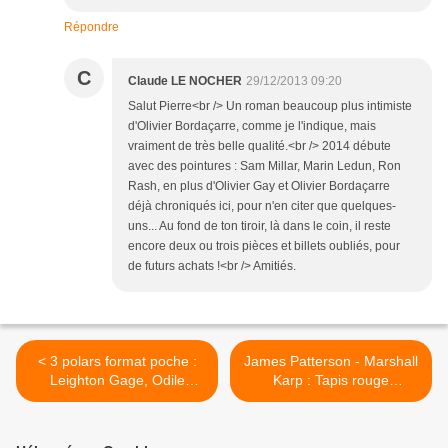
Répondre
C
Claude LE NOCHER
29/12/2013 09:20
Salut Pierre<br /> Un roman beaucoup plus intimiste
d'Olivier Bordaçarre, comme je l'indique, mais
vraiment de très belle qualité.<br /> 2014 débute
avec des pointures : Sam Millar, Marin Ledun, Ron
Rash, en plus d'Olivier Gay et Olivier Bordaçarre
déjà chroniqués ici, pour n'en citer que quelques-
uns... Au fond de ton tiroir, là dans le coin, il reste
encore deux ou trois pièces et billets oubliés, pour
de futurs achats !<br /> Amitiés.
< 3 polars format poche :
James Patterson - Marshall
Leighton Gage, Odile
Karp : Tapis rouge
Bouhier, Thomas H.Cook
(Éd.L'Archipel, 2014) >