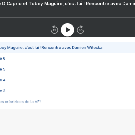
 DiCaprio et Tobey Maguire, c'est lui ! Rencontre avec Dam
bey Maguire, c'est lui ! Rencontre avec Damien Witecka
e 6
e 5
e 4
e 3
s créatrices de la VF !
e 2
e 1
e Mektoub My Love arrive enfin ! Rencontre avec Shaïn Boumedine et Sal