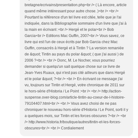
bretagne/ecrivains/presentation.php<br /> ( Là encore, article
quand même intéressant pour autre chose. )<br /> <br />
Pourtant la référence d'un tel livre est citée, telle que je l'ai
indiquée, dans la Bibliographie sommaire d'un livre que j'ai à
la main en écrivant :<br /> Hergé et le polar<br /> Bob
Garcia<br /> Editions Mac Guffin, 2007<br /> Vous savez, ce
livre qui est l'un de ceux écrits par Bob Garcia chez Mac
Guffin, consacrés à Hergé et à Tintin ? La version remaniée
de &quot; Tintin au pays du polar &quot; ( que j'ai aussi ) de
2006 ?<br /> <br /> Donc, M. Le Nocher, vous pourriez
demander si quelqu'un sait quelque chose sur ce livre de
Jean-Yves Ruaux, qui n'est pas cité ailleurs que dans Hergé
et le polar &quot; ?<br /> <br /> En écrivant ce message j'ai
vu, toujours sur Tintin et Hergé, votre chronique de 2011 sur
le hors-série d'Historia / Le Point :<br /> <br /> http://action-
suspense.over-blog.com/article-tintin-au-coeur-de-l-histoire-
79104407.html<br /> <br /> Vous avez choisi de ne pas
chroniquer le nouveau hors-série d'Historia / Le Point, sorti il y
a quelques mois, sur Tintin et les forces obscures ?<br /> <br
/> http://www.historia.fr/boutique/autres/tintin-et-les-forces-
obscures<br /> <br /> Cordialement