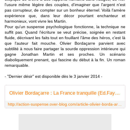
l'usure même légère des couples, d'imaginer que l'argent n'est
pas corrupteur, de compter sur un bonheur éternel. Voilà l'amère
expérience que, dans leur décor pourtant enchanteur et
harmonieux, vont vivre les Martin.
Pour qu'un suspense psychologique fonctionne, la technique ne
suffit pas. Quand l'écriture se veut précise, soignée en restant
fluide, décrivant les faits tout en fouillant l'âme des héros, c'est là
que l'auteur fait mouche. Olivier Bordaçarre parvient avec
subtilité à nous faire partager la sourde oppression intérieure qui
gagne Jonathan Martin et ses proches. Un scénario
diaboliquement prenant, qui fascine du début à la fin. Un roman
remarquable.
- "Dernier désir" est disponible dès le 3 janvier 2014 -
Olivier Bordaçarre : La France tranquille (Ed.Fayard) - Le blog de Claude LE NOCHER
http://action-suspense.over-blog.com/article-olivier-borda-arre-la-france-tranquille-ed-fayard-84642491.html