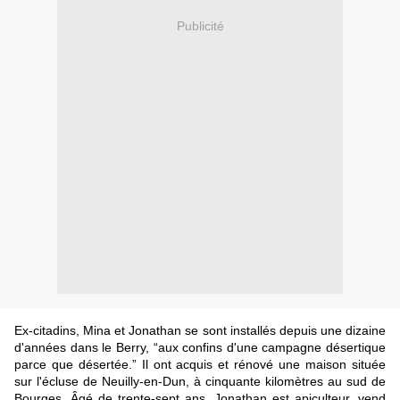
Publicité
Ex-citadins, Mina et Jonathan se sont installés depuis une dizaine
d'années dans le Berry, “aux confins d'une campagne désertique
parce que désertée.” Il ont acquis et rénové une maison située
sur l'écluse de Neuilly-en-Dun, à cinquante kilomètres au sud de
Bourges. Âgé de trente-sept ans, Jonathan est apiculteur, vend