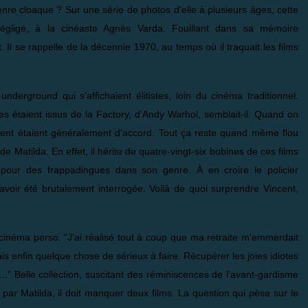
nre cloaque ? Sur une série de photos d'elle à plusieurs âges, cette
gligé, à la cinéaste Agnès Varda. Fouillant dans sa mémoire
 Il se rappelle de la décennie 1970, au temps où il traquait les films
nderground qui s'affichaient élitistes, loin du cinéma traditionnel.
s étaient issus de la Factory, d'Andy Warhol, semblait-il. Quand on
incent étaient généralement d'accord. Tout ça reste quand même flou
e de Matilda. En effet, il hérite de quatre-vingt-six bobines de ces films
ue pour des frappadingues dans son genre. À en croire le policier
oir été brutalement interrogée. Voilà de quoi surprendre Vincent,
e cinéma perso. “J'ai réalisé tout à coup que ma retraite m'emmerdait
s enfin quelque chose de sérieux à faire. Récupérer les joies idiotes
.” Belle collection, suscitant des réminiscences de l'avant-gardisme
e par Matilda, il doit manquer deux films. La question qui pèse sur le