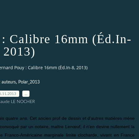
 : Calibre 16mm (Éd.In-
, 2013)
ernard Pouy : Calibre 16mm (Éd.In-8, 2013)
,
t auteurs
Polar_2013
6.11.2013
…
Claude LE NOCHER
puis quatre ans. Cet ancien prof de dessin et d'autres matières mène
é convoqué par un notaire, maître Lenœuf, il n'en devine nullement la
ne Franco-Américaine marginale limite clocharde, vivant en France