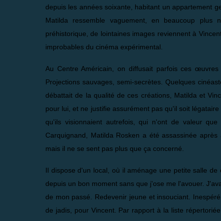
depuis les années soixante, habitant un appartement ge
Matilda ressemble vaguement, en beaucoup plus né
préhistorique, de lointaines images reviennent à Vincent.
improbables du cinéma expérimental.
Au Centre Américain, on diffusait parfois ces œuvres u
Projections sauvages, semi-secrètes. Quelques cinéaste
débattait de la qualité de ces créations, Matilda et V
pour lui, et ne justifie assurément pas qu'il soit légatair
qu'ils visionnaient autrefois, qui n'ont de valeur q
Carquignand, Matilda Rosken a été assassinée après av
mais il ne se sent pas plus que ça concerné.
Il dispose d'un local, où il aménage une petite salle d
depuis un bon moment sans que j'ose me l'avouer. J'avai
de mon passé. Redevenir jeune et insouciant. Inespéré..
de jadis, pour Vincent. Par rapport à la liste répertorié