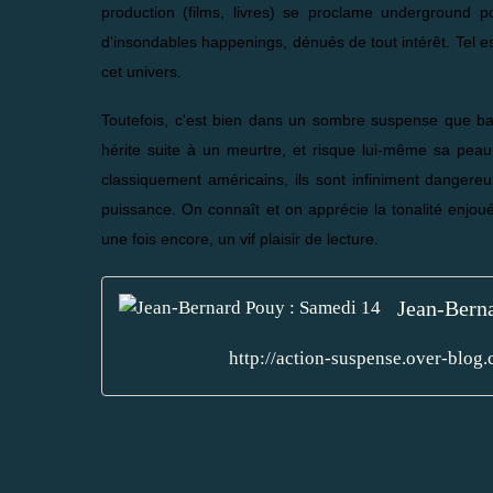
production (films, livres) se proclame underground p
d'insondables happenings, dénués de tout intérêt. Tel 
cet univers.
Toutefois, c'est bien dans un sombre suspense que bai
hérite suite à un meurtre, et risque lui-même sa peau
classiquement américains, ils sont infiniment dangereux
puissance. On connaît et on apprécie la tonalité enjou
une fois encore, un vif plaisir de lecture.
Jean-Bern
http://action-suspense.over-blo