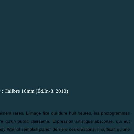
iniment rares. L'image fixe qui dure huit heures, les photogrammes
tiré qu'un public clairsemé. Expression artistique absconse, qui eut
 Warhol semblait planer derrière ces créations. Il suffisait qu'une