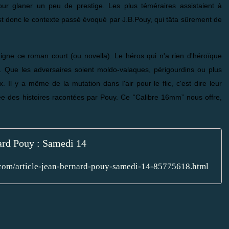
our glaner un peu de prestige. Les plus téméraires assistaient à
est donc le contexte passé évoqué par J.B.Pouy, qui tâta sûrement de
gne ce roman court (ou novella). Le héros qui n'a rien d'héroïque
. Que les adversaires soient moldo-valaques, périgourdins ou plus
. Il y a même de la mutation dans l'air pour le flic, c'est dire leur
ée des histoires racontées par Pouy. Ce “Calibre 16mm” nous offre,
ard Pouy : Samedi 14
g.com/article-jean-bernard-pouy-samedi-14-85775618.html