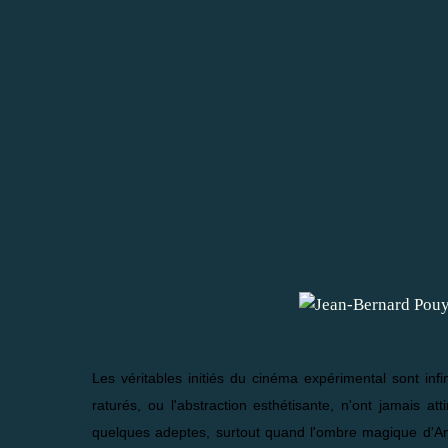
Les véritables initiés du cinéma expérimental sont inf
raturés, ou l'abstraction esthétisante, n'ont jamais at
quelques adeptes, surtout quand l'ombre magique d'Andy