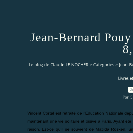
Jean-Bernard Pouy
8
Le blog de Claude LE NOCHER
>
Categories
>
Jean-B
Livres e
2
Par 
Vincent Cortal est retraité de l'Éducation Nationale de
maintenant une vie solitaire et oisive à Paris. Ayant ét
raison. Est-ce qu'il se souvient de Matilda Rosken, u