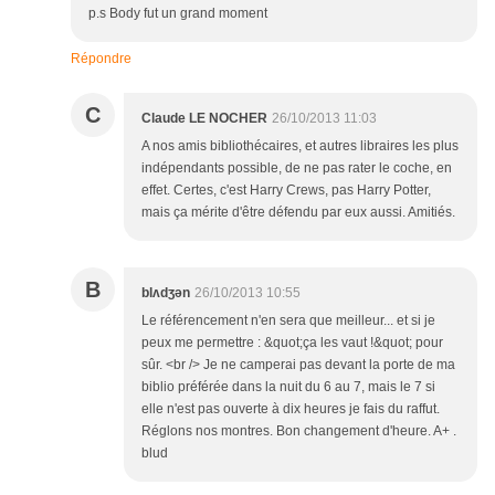
p.s Body fut un grand moment
Répondre
C
Claude LE NOCHER
26/10/2013 11:03
A nos amis bibliothécaires, et autres libraires les plus
indépendants possible, de ne pas rater le coche, en
effet. Certes, c'est Harry Crews, pas Harry Potter,
mais ça mérite d'être défendu par eux aussi. Amitiés.
B
blʌdʒən
26/10/2013 10:55
Le référencement n'en sera que meilleur... et si je
peux me permettre : &quot;ça les vaut !&quot; pour
sûr. <br /> Je ne camperai pas devant la porte de ma
biblio préférée dans la nuit du 6 au 7, mais le 7 si
elle n'est pas ouverte à dix heures je fais du raffut.
Réglons nos montres. Bon changement d'heure. A+ .
blud