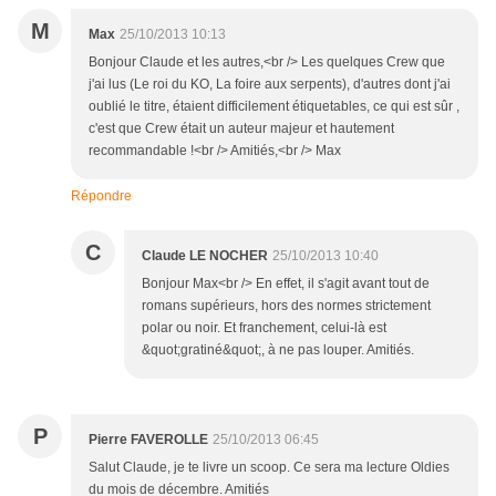
M
Max
25/10/2013 10:13
Bonjour Claude et les autres,<br /> Les quelques Crew que
j'ai lus (Le roi du KO, La foire aux serpents), d'autres dont j'ai
oublié le titre, étaient difficilement étiquetables, ce qui est sûr ,
c'est que Crew était un auteur majeur et hautement
recommandable !<br /> Amitiés,<br /> Max
Répondre
C
Claude LE NOCHER
25/10/2013 10:40
Bonjour Max<br /> En effet, il s'agit avant tout de
romans supérieurs, hors des normes strictement
polar ou noir. Et franchement, celui-là est
&quot;gratiné&quot;, à ne pas louper. Amitiés.
P
Pierre FAVEROLLE
25/10/2013 06:45
Salut Claude, je te livre un scoop. Ce sera ma lecture Oldies
du mois de décembre. Amitiés