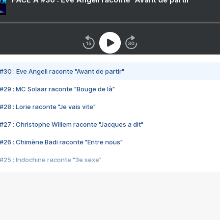
#30 : Eve Angeli raconte "Avant de partir"
#29 : MC Solaar raconte "Bouge de là"
28 : Lorie raconte "Je vais vite"
#27 : Christophe Willem raconte "Jacques a dit"
#26 : Chimène Badi raconte "Entre nous"
#25 : Indochine raconte "3e sexe"
#24 : Zaho raconte "C'est chelou"
#23 : Patrick Bruel raconte "Au café des délices"
#22 : Kyo raconte "Le chemin"