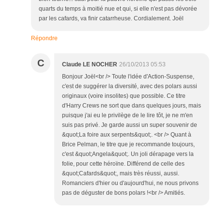
quarts du temps à moitié nue et qui, si elle n'est pas dévorée
par les cafards, va finir catarrheuse. Cordialement. Joël
Répondre
C
Claude LE NOCHER
26/10/2013 05:53
Bonjour Joël<br /> Toute l'idée d'Action-Suspense,
c'est de suggérer la diversité, avec des polars aussi
originaux (voire insolites) que possible. Ce titre
d'Harry Crews ne sort que dans quelques jours, mais
puisque j'ai eu le privilège de le lire tôt, je ne m'en
suis pas privé. Je garde aussi un super souvenir de
&quot;La foire aux serpents&quot;. <br /> Quant à
Brice Pelman, le titre que je recommande toujours,
c'est &quot;Angela&quot;. Un joli dérapage vers la
folie, pour cette héroïne. Différend de celle des
&quot;Cafards&quot;, mais très réussi, aussi.
Romanciers d'hier ou d'aujourd'hui, ne nous privons
pas de déguster de bons polars !<br /> Amitiés.