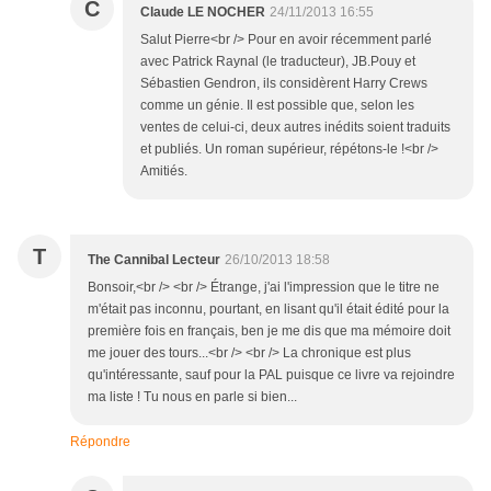
C
Claude LE NOCHER
24/11/2013 16:55
Salut Pierre<br /> Pour en avoir récemment parlé
avec Patrick Raynal (le traducteur), JB.Pouy et
Sébastien Gendron, ils considèrent Harry Crews
comme un génie. Il est possible que, selon les
ventes de celui-ci, deux autres inédits soient traduits
et publiés. Un roman supérieur, répétons-le !<br />
Amitiés.
T
The Cannibal Lecteur
26/10/2013 18:58
Bonsoir,<br /> <br /> Étrange, j'ai l'impression que le titre ne
m'était pas inconnu, pourtant, en lisant qu'il était édité pour la
première fois en français, ben je me dis que ma mémoire doit
me jouer des tours...<br /> <br /> La chronique est plus
qu'intéressante, sauf pour la PAL puisque ce livre va rejoindre
ma liste ! Tu nous en parle si bien...
Répondre