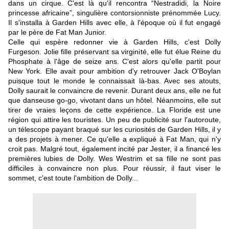
dans un cirque. C'est là qu'il rencontra “Nestradidi, la Noire
princesse africaine”, singulière contorsionniste prénommée Lucy.
Il s'installa à Garden Hills avec elle, à l'époque où il fut engagé
par le père de Fat Man Junior.
Celle qui espère redonner vie à Garden Hills, c'est Dolly
Furgeson. Jolie fille préservant sa virginité, elle fut élue Reine du
Phosphate à l'âge de seize ans. C'est alors qu'elle partit pour
New York. Elle avait pour ambition d'y retrouver Jack O'Boylan
puisque tout le monde le connaissait là-bas. Avec ses atouts,
Dolly saurait le convaincre de revenir. Durant deux ans, elle ne fut
que danseuse go-go, vivotant dans un hôtel. Néanmoins, elle sut
tirer de vraies leçons de cette expérience. La Floride est une
région qui attire les touristes. Un peu de publicité sur l'autoroute,
un télescope payant braqué sur les curiosités de Garden Hills, il y
a des projets à mener. Ce qu'elle a expliqué à Fat Man, qui n'y
croit pas. Malgré tout, également incité par Jester, il a financé les
premières lubies de Dolly. Wes Westrim et sa fille ne sont pas
difficiles à convaincre non plus. Pour réussir, il faut viser le
sommet, c'est toute l'ambition de Dolly...