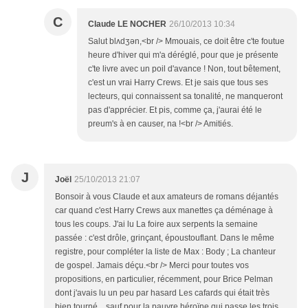
C
Claude LE NOCHER
26/10/2013 10:34
Salut blʌdʒən,<br /> Mmouais, ce doit être c'te foutue
heure d'hiver qui m'a déréglé, pour que je présente
c'te livre avec un poil d'avance ! Non, tout bêtement,
c'est un vrai Harry Crews. Et je sais que tous ses
lecteurs, qui connaissent sa tonalité, ne manqueront
pas d'apprécier. Et pis, comme ça, j'aurai été le
preum's à en causer, na !<br /> Amitiés.
J
Joël
25/10/2013 21:07
Bonsoir à vous Claude et aux amateurs de romans déjantés
car quand c'est Harry Crews aux manettes ça déménage à
tous les coups. J'ai lu La foire aux serpents la semaine
passée : c'est drôle, grinçant, époustouflant. Dans le même
registre, pour compléter la liste de Max : Body ; La chanteur
de gospel. Jamais déçu.<br /> Merci pour toutes vos
propositions, en particulier, récemment, pour Brice Pelman
dont j'avais lu un peu par hasard Les cafards qui était très
bien tourné... sauf pour la pauvre héroïne qui passe les trois