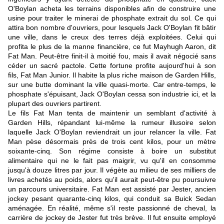
O'Boylan acheta les terrains disponibles afin de construire une
usine pour traiter le minerai de phosphate extrait du sol. Ce qui
attira bon nombre d'ouvriers, pour lesquels Jack O'Boylan fit bâtir
une ville, dans le creux des terres déjà exploitées. Celui qui
profita le plus de la manne financière, ce fut Mayhugh Aaron, dit
Fat Man. Peut-être finit-il à moitié fou, mais il avait négocié sans
céder un sacré pactole. Cette fortune profite aujourd'hui à son
fils, Fat Man Junior. Il habite la plus riche maison de Garden Hills,
sur une butte dominant la ville quasi-morte. Car entre-temps, le
phosphate s'épuisant, Jack O'Boylan cessa son industrie ici, et la
plupart des ouvriers partirent.
Le fils Fat Man tenta de maintenir un semblant d'activité à
Garden Hills, répandant lui-même la rumeur illusoire selon
laquelle Jack O'Boylan reviendrait un jour relancer la ville. Fat
Man pèse désormais près de trois cent kilos, pour un mètre
soixante-cinq. Son régime consiste à boire un substitut
alimentaire qui ne le fait pas maigrir, vu qu'il en consomme
jusqu'à douze litres par jour. Il végète au milieu de ses milliers de
livres achetés au poids, alors qu'il aurait peut-être pu poursuivre
un parcours universitaire. Fat Man est assisté par Jester, ancien
jockey pesant quarante-cinq kilos, qui conduit sa Buick Sedan
aménagée. En réalité, même s'il reste passionné de cheval, la
carrière de jockey de Jester fut très brève. Il fut ensuite employé