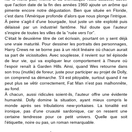
que l'action date de la fin des années 1960 ajoute un arôme qui
pimente encore notre dégustation. Bien que située en Floride,
c'est dans l'Amérique profonde d'alors que nous plonge l'intrigue.
À peine s'agit-il d'une bourgade, tout juste un site exploité puis
délaissé par un industriel fantôme. Nul doute que l'auteur
s'inspire de toutes les villes de la “ruée vers l'or”.
C'était le deuxième titre de cet écrivain, pourtant on y sent déjà
une vraie maturité. Pour dessiner les portraits des personnages,
Harry Crews ne se borne pas à un récit linéaire où chacun aurait
sa part de vicissitudes. Avec souplesse, il revient sur tel épisode
de leur vie, qui va expliquer leur comportement à l'heure où
l'espoir renaît à Garden Hills. Ainsi, quand Wes retourne dans
son trou (inutile) de foreur, juste pour participer au projet de Dolly,
on comprend sa démarche. S'il est pitoyable, surtout quand il ne
peut plus se vêtir correctement, Fat Man n'est pas malhonnête,
au fond.
À chacun, aussi ridicules soient-ils, l'auteur offre une évidente
humanité. Dolly domine la situation, ayant mieux compris le
monde après ses tribulations new-yorkaises. La tonalité est
ironique, pas d'une cruauté sardonique, car on ressent une
certaine tendresse pour ce petit univers.
Quelle que soit
l'étiquette, noire ou pas, un roman remarquable.