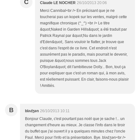
C
Claude LE NOCHER
26/10/2013 20:06
Merci Cannibal<br /> En précisant que je ne
toucherai pas un kopek sur les ventes, malgré cette
magnifique chronique (^_^) <br /> Le titre
&quot;Naked in Garden Hills&quot; a été traduit par
Patrick Raynal par &quot;Nu dans le jardin
d'Eden&quot;. Sans vouloir le flatter, je trouve que
c'est dans l'esprit de ce livre. Cet endroit n'est
assurément pas le paradis, mais pourrait le devenir,
puisque &quot;nous sommes tous Jack
O'Boylan&quot; dit l'ambitieuse Dolly... Bon, tout ça
pour expliquer que c'est un roman qui, à mon avis,
est réellement puissant. En clair, faisons-nous plaisir
! Amitiés.
B
blʌdʒən
26/10/2013 10:11
Bonjour Claude, c'est pourtant pas noël que je sache !... un
changement d'heure au mieux. Je classe l'info dans le tiroir
du buffet que j'ai ouvert il y a quelques minutes chez l'oncle
Paul. Merci pour l'info et la présentation. Bye. blʌdʒən<br />