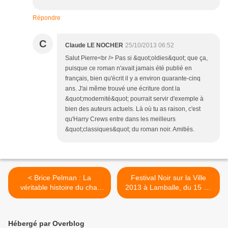
Répondre
C
Claude LE NOCHER
25/10/2013 06:52
Salut Pierre<br /> Pas si &quot;oldies&quot; que ça,
puisque ce roman n'avait jamais été publié en
français, bien qu'écrit il y a environ quarante-cinq
ans. J'ai même trouvé une écriture dont la
&quot;modernité&quot; pourrait servir d'exemple à
bien des auteurs actuels. Là où tu as raison, c'est
qu'Harry Crews entre dans les meilleurs
&quot;classiques&quot; du roman noir. Amitiés.
< Brice Pelman : La
Festival Noir sur la Ville
véritable histoire du chat
2013 à Lamballe, du 15 au
jaune - La troisième victime
17 novembre >
Hébergé par Overblog